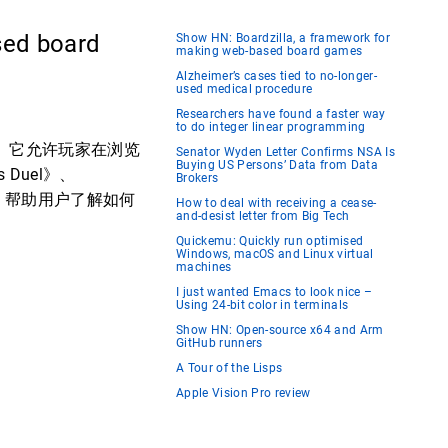
sed board
Show HN: Boardzilla, a framework for
making web-based board games
Alzheimer’s cases tied to no-longer-
used medical procedure
Researchers have found a faster way
to do integer linear programming
能。它允许玩家在浏览
Senator Wyden Letter Confirms NSA Is
Buying US Persons’ Data from Data
 Duel》、
Brokers
的文档，帮助用户了解如何
How to deal with receiving a cease-
and-desist letter from Big Tech
Quickemu: Quickly run optimised
Windows, macOS and Linux virtual
machines
I just wanted Emacs to look nice –
Using 24-bit color in terminals
Show HN: Open-source x64 and Arm
GitHub runners
A Tour of the Lisps
Apple Vision Pro review