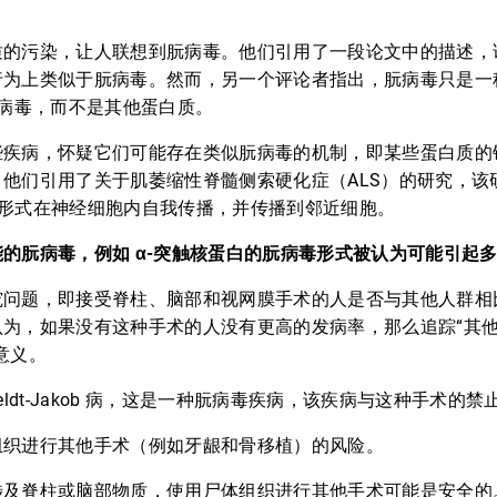
质的污染，让人联想到朊病毒。他们引用了一段论文中的描述，
行为上类似于朊病毒。然而，另一个评论者指出，朊病毒只是一
朊病毒，而不是其他蛋白质。
些疾病，怀疑它们可能存在类似朊病毒的机制，即某些蛋白质的
他们引用了关于肌萎缩性脊髓侧索硬化症（ALS）的研究，该研究
误折叠形式在神经细胞内自我传播，并传播到邻近细胞。
的朊病毒，例如 α-突触核蛋白的朊病毒形式被认为可能引起
究问题，即接受脊柱、脑部和视网膜手术的人是否与其他人群相
认为，如果没有这种手术的人没有更高的发病率，那么追踪“其
意义。
zfeldt-Jakob 病，这是一种朊病毒疾病，该疾病与这种手术的
组织进行其他手术（例如牙龈和骨移植）的风险。
涉及脊柱或脑部物质，使用尸体组织进行其他手术可能是安全的