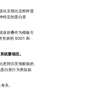
该论文指出淀粉样蛋
种特定的蛋白质
错误折叠作为模板引
表明 SOD1 和
多系统萎缩症。
比患阿尔茨海默病的
他蛋白质行为类似朊
禁止有关。
。