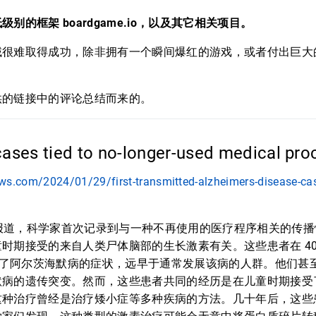
别的框架 boardgame.io，以及其它相关项目。
域很难取得成功，除非拥有一个瞬间爆红的游戏，或者付出巨大
供的链接中的评论总结而来的。
cases tied to no-longer-used medical pr
ws.com/2024/01/29/first-transmitted-alzheimers-disease-ca
ews 的报道，科学家首次记录到与一种不再使用的医疗程序相关的传
时期接受的来自人类尸体脑部的生长激素有关。这些患者在 40 
出现了阿尔茨海默病的症状，远早于通常发展该病的人群。他们甚
默病的遗传突变。然而，这些患者共同的经历是在儿童时期接受
这种治疗曾经是治疗矮小症等多种疾病的方法。几十年后，这些