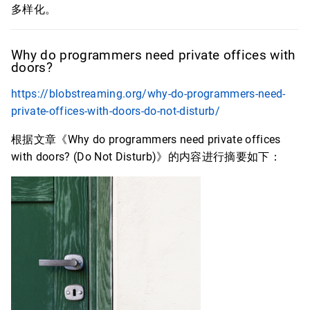
多样化。
Why do programmers need private offices with
doors?
https://blobstreaming.org/why-do-programmers-need-
private-offices-with-doors-do-not-disturb/
根据文章《Why do programmers need private offices
with doors? (Do Not Disturb)》的内容进行摘要如下：