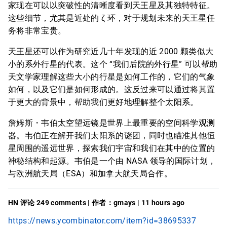
家现在可以以突破性的清晰度看到天王星及其独特特征。
这些细节，尤其是近处的 ζ 环，对于规划未来的天王星任
务将非常宝贵。
天王星还可以作为研究近几十年发现的近 2000 颗类似大
小的系外行星的代表。这个 “我们后院的外行星” 可以帮助
天文学家理解这些大小的行星是如何工作的，它们的气象
如何，以及它们是如何形成的。这反过来可以通过将其置
于更大的背景中，帮助我们更好地理解整个太阳系。
詹姆斯・韦伯太空望远镜是世界上最重要的空间科学观测
器。韦伯正在解开我们太阳系的谜团，同时也瞄准其他恒
星周围的遥远世界，探索我们宇宙和我们在其中的位置的
神秘结构和起源。韦伯是一个由 NASA 领导的国际计划，
与欧洲航天局（ESA）和加拿大航天局合作。
HN 评论 249 comments | 作者：gmays | 11 hours ago
https://news.ycombinator.com/item?id=38695337