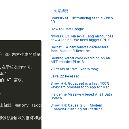
一句话摘要
Stability.ai – Introducing Stable Video
3D
How to Start Google
Nvidia CEO Jensen Huang announces
new AI chips: ‘We need bigger GPUs’
Garnet – A new remote cache-store
from Microsoft Research
Gaining kernel code execution on an
MTE-enabled Pixel 8
20 Years of “Not Even Wrong”
Java 22 Released
Show HN: Godspeed is a fast, 100%
keyboard oriented todo app for Mac
Inside the Massive Alleged AT&T Data
Breach
Show HN: Causal 2.0 – Modern
Financial Planning for Startups