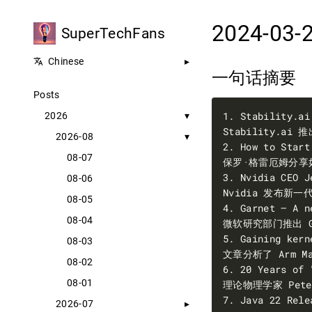
2024-03-
SuperTechFans
Chinese
一句话摘要
Posts
2026
2026-08
08-07
08-06
08-05
08-04
08-03
08-02
08-01
2026-07