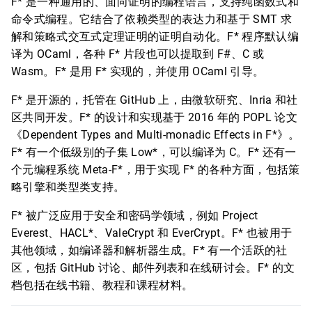
F* 是一种通用的、面向证明的编程语言，支持纯函数式和
命令式编程。它结合了依赖类型的表达力和基于 SMT 求
解和策略式交互式定理证明的证明自动化。F* 程序默认编
译为 OCaml，各种 F* 片段也可以提取到 F#、C 或
Wasm。F* 是用 F* 实现的，并使用 OCaml 引导。
F* 是开源的，托管在 GitHub 上，由微软研究、Inria 和社
区共同开发。F* 的设计和实现基于 2016 年的 POPL 论文
《Dependent Types and Multi-monadic Effects in F*》。
F* 有一个低级别的子集 Low*，可以编译为 C。F* 还有一
个元编程系统 Meta-F*，用于实现 F* 的各种方面，包括策
略引擎和类型类支持。
F* 被广泛应用于安全和密码学领域，例如 Project
Everest、HACL*、ValeCrypt 和 EverCrypt。F* 也被用于
其他领域，如编译器和解析器生成。F* 有一个活跃的社
区，包括 GitHub 讨论、邮件列表和在线研讨会。F* 的文
档包括在线书籍、教程和课程材料。