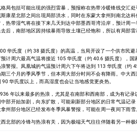
气格局包括可能出现的强烈雷暴，预报称在热带冷暖锋线交汇处
威斯康星北部之间出现局部洪水，同时在东蒙大拿州到南北达科
时，热带湿气将在接下来几天到达中部墨西哥湾沿岸，预计周一
退去后，南部地区因持续暴雨导致土壤已经饱和，所以有局部雷
100 华氏度（约 38 摄氏度）的高温，当局开设了一个供市民
计周六最高气温将接近 105 华氏度（约 40.6 摄氏度），
浪警报。凤凰城的气温预计周六下午将达到 113 华氏度（约 4
为期三个月的季风季节，但本周大部分时间不会有降雨。中大西
 90 华氏度以上，而高湿度也会让当地感觉更炎热。
1936 年以来最多的热浪，尤其是在南部和西南部，成为有记
国中部开始加剧，向东扩散，可能刷新部分地区的日常气温记录
大拿州部分地区已经发布冬季风暴警报，可能在周一夜间下雨雪
次西北部的冷锋与热浪有关，因为极端天气往往伴随着另一种极