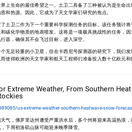
世界上生命的最佳希望之一。土卫二具备了三种被认为是生命出
物质和热源。因此，它成为了天文学家们研究的焦点。
了土卫二作为下一个重要科学探测任务的目标。该任务预计将于 
水和碳化学物质的地表喷发。这将是一项极具挑战性的任务，因
飞行器，确保其不会飞过目标，进入深空。
一个无足轻重的小卫星，但在卡西尼号探测器的研究下，我们发
从而使得欧洲的天文学家和航天工程师们准备投入数十亿欧元和
for Extreme Weather, From Southern Heat
Rockies
989085/us-extreme-weather-southern-heatwave-snow-forecast
端天气，佛罗里达州遭受严重洪水后，多个州将迎来高温热浪，
气，下周初洛矶山脉可能迎来晚季降雪。