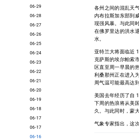
06-29
各州之间的混乱天
内布拉斯加东部到
06-28
现强风暴。与此同
06-27
在佛罗里达的洪水
06-26
水。
06-25
亚特兰大将面临近 
06-24
克萨斯的埃尔帕索市预
06-23
区直至周一早晨的热
06-22
利桑那州正在进入
06-21
周气温可能最高达到
06-20
美国去年经历了自 
06-19
下周的热浪将从美
06-18
久。与此同时，蒙
06-17
气象专家指出，这
06-17
06-16