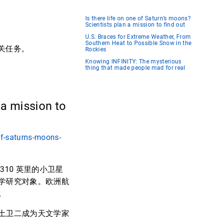
Is there life on one of Saturn’s moons?
Scientists plan a mission to find out
U.S. Braces for Extreme Weather, From
Southern Heat to Possible Snow in the
关任务。
Rockies
Knowing INFINITY: The mysterious
thing that made people mad for real
 a mission to
of-saturns-moons-
10 英里的小卫星
学研究对象。欧洲航
。
土卫二成为天文学家