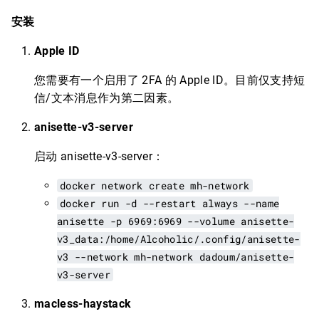
安装
Apple ID
您需要有一个启用了 2FA 的 Apple ID。目前仅支持短
信/文本消息作为第二因素。
anisette-v3-server
启动 anisette-v3-server：
docker network create mh-network
docker run -d --restart always --name
anisette -p 6969:6969 --volume anisette-
v3_data:/home/Alcoholic/.config/anisette-
v3 --network mh-network dadoum/anisette-
v3-server
macless-haystack