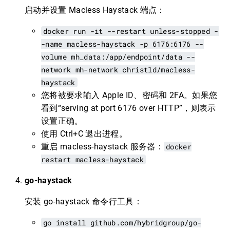
启动并设置 Macless Haystack 端点：
docker run -it --restart unless-stopped -
-name macless-haystack -p 6176:6176 --
volume mh_data:/app/endpoint/data --
network mh-network christld/macless-
haystack
您将被要求输入 Apple ID、密码和 2FA。如果您
看到“serving at port 6176 over HTTP”，则表示
设置正确。
使用 Ctrl+C 退出进程。
重启 macless-haystack 服务器：
docker
restart macless-haystack
go-haystack
安装 go-haystack 命令行工具：
go install github.com/hybridgroup/go-