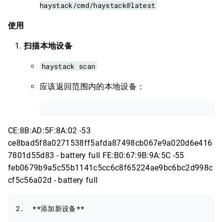
haystack/cmd/haystack@latest
使用
扫描本地设备
haystack scan
应该返回范围内的本地设备：
CE:8B:AD:5F:8A:02 -53
ce8bad5f8a0271538ff5afda87498cb067e9a020d6e416
7801d55d83 - battery full FE:B0:67:9B:9A:5C -55
feb0679b9a5c55b1141c5cc6c8f65224ae9bc6bc2d998c
cf5c56a02d - battery full
2.  **添加新设备**
