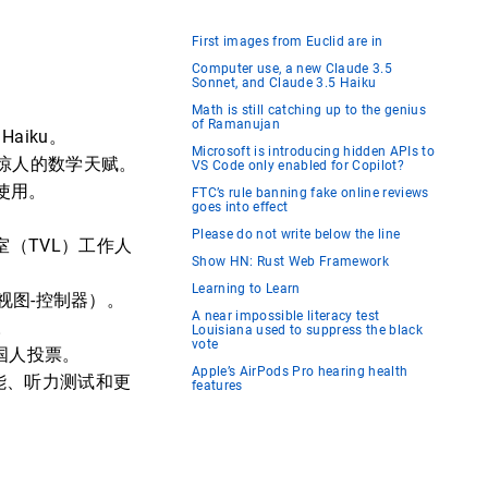
First images from Euclid are in
Computer use, a new Claude 3.5
Sonnet, and Claude 3.5 Haiku
Math is still catching up to the genius
of Ramanujan
 Haiku。
Microsoft is introducing hidden APIs to
惊人的数学天赋。
VS Code only enabled for Copilot?
展使用。
FTC’s rule banning fake online reviews
goes into effect
Please do not write below the line
（TVL）工作人
Show HN: Rust Web Framework
Learning to Learn
型-视图-控制器）。
A near impossible literacy test
。
Louisiana used to suppress the black
vote
国人投票。
Apple’s AirPods Pro hearing health
功能、听力测试和更
features