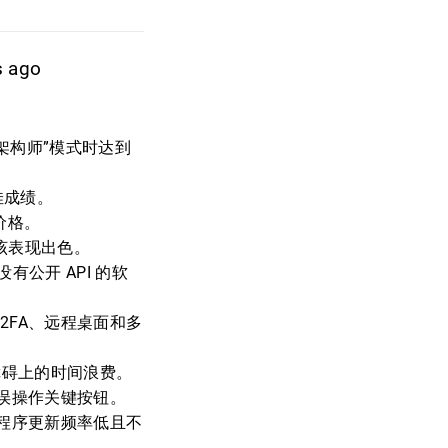
s ago
使用“架构师”模式时达到
最佳成绩。
 价格。
应该表现出色。
公开 API 的软
处理 2FA、远程桌面和多
障碍上的时间浪费。
误操作关键按钮。
用程序更新频率低且不