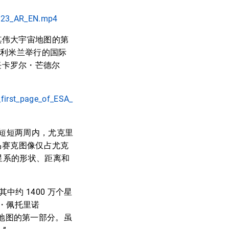
_023_AR_EN.mp4
示了其伟大宇宙地图的第
大利米兰举行的国际
主任卡罗尔・芒德尔
_first_page_of_ESA_
测。在短短两周内，尤克里
该马赛克图像仅占尤克
星系的形状、距离和
约 1400 万个星
・佩托里诺
天空地图的第一部分。虽