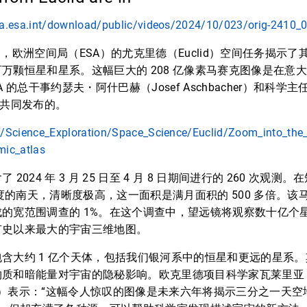
dia.esa.int/download/public/videos/2024/10/023/orig-2410
 15 日，欧洲空间局（ESA）的尤克里德（Euclid）空间任务揭
万颗恒星和星系。这幅巨大的 208 亿像素马赛克图像是在意
A 的总干事约瑟夫・阿什巴赫（Josef Aschbacher）和科学
ll）共同发布的。
t/Science_Exploration/Space_Science/Euclid/Zoom_into_the
mic_atlas
2024 年 3 月 25 日至 4 月 8 日期间进行的 260 次观
平方度的南天，清晰度极高，这一面积是满月面积的 500 多倍。
的宽范围调查的 1%。在这个调查中，望远镜将观察数十亿个
有史以来最大的宇宙三维地图。
含大约 1 亿个天体，包括我们银河系中的恒星和更远的星系。其中
物质和暗能量对宇宙的隐秘影响。欧克里德项目科学家瓦莱里亚
ettorino）表示：“这幅令人惊叹的图像是未来六年将揭示三分之一