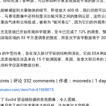
%，但却充满了各种源，可以帮助科学家发现描述宇宙的新方法。
能够捕捉到大量物体的细节。即使放大 600 倍，我们仍然可
外，马赛克图像中还特别显示出银河系之间的微弱云层，这些云
要由气体和尘埃组成，被称为 “银河卷云”，因为它们的外观类
月起，尤克里德已开始常规科学观测，至今已完成了 12% 的调查。预计在
深场区域的 53 平方度调查的预览，而首次宇宙学数据将于 20
A 的中型任务，旨在深入探讨宇宙的结构和演化。它由 ESA 构建
里德项目涉及来自 15 个欧洲国家、美国、加拿大和日本的 300
提供科学仪器和数据分析。
ints | 评论 332 comments | 作者：mooreds | 1 da
binator.com/item?id=41908075
 Euclid 望远镜拍摄的首批图像，令人震撼。
图像启发了他们追求更伟大的目标，比如参与太空探索。