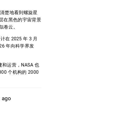
”
以清楚地看到螺旋星
层在黑色的宇宙背景
似卷云。
 2025 年 3 月
26 年向科学界发
和运营，NASA 也
 个机构的 2000
y ago