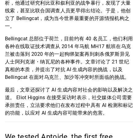
析，他通过研究利比亚和叙利亚的战争暴行，发现了大量
线索，甚至比联合国调查人员更早得出结论。于是，他创
立了 Bellingcat，成为当今世界最重要的开源情报机构之
一。
Bellingcat 总部位于荷兰，目前约有 40 名员工，他们利用
各种在线取证技术调查从 2014 年马航 MH17 航班在乌克
兰被击落到 2020 年的一起狗绑架案再到刺杀俄罗斯异见
人士阿列克谢・纳瓦尼的各种事件。文章讨论了 21 世纪
真相的本质，并提出了对抗 AI 生成内容的挑战，以及
Bellingcat 在面对乌克兰、加沙等冲突时所面临的挑战。
最后，文章还探讨了 AI 生成内容对社会的影响以及解决之
道。 Eliot Higgins 在接受采访时表示，社交媒体公司需要
承担责任，立法要求他们在发布过程中具有 AI 检测和标记
的功能，以应对 AI 生成内容可能带来的危害。
We tested Aptoide, the first free