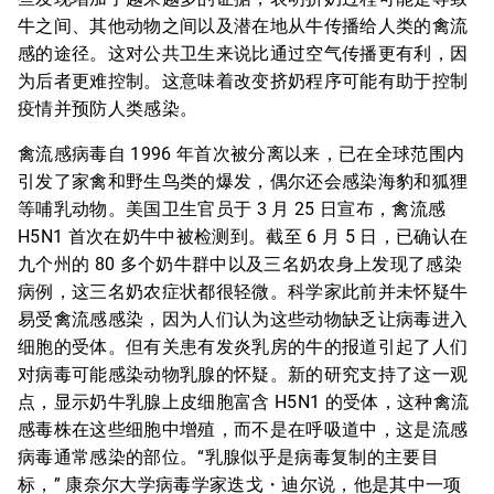
牛之间、其他动物之间以及潜在地从牛传播给人类的禽流
感的途径。这对公共卫生来说比通过空气传播更有利，因
为后者更难控制。这意味着改变挤奶程序可能有助于控制
疫情并预防人类感染。
禽流感病毒自 1996 年首次被分离以来，已在全球范围内
引发了家禽和野生鸟类的爆发，偶尔还会感染海豹和狐狸
等哺乳动物。美国卫生官员于 3 月 25 日宣布，禽流感
H5N1 首次在奶牛中被检测到。截至 6 月 5 日，已确认在
九个州的 80 多个奶牛群中以及三名奶农身上发现了感染
病例，这三名奶农症状都很轻微。科学家此前并未怀疑牛
易受禽流感感染，因为人们认为这些动物缺乏让病毒进入
细胞的受体。但有关患有发炎乳房的牛的报道引起了人们
对病毒可能感染动物乳腺的怀疑。新的研究支持了这一观
点，显示奶牛乳腺上皮细胞富含 H5N1 的受体，这种禽流
感毒株在这些细胞中增殖，而不是在呼吸道中，这是流感
病毒通常感染的部位。“乳腺似乎是病毒复制的主要目
标，” 康奈尔大学病毒学家迭戈・迪尔说，他是其中一项