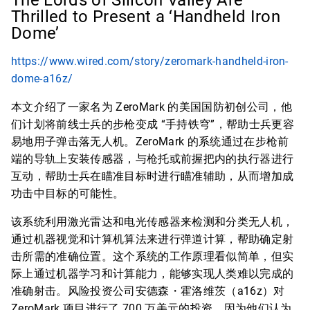
The Lords of Silicon Valley Are
Thrilled to Present a ‘Handheld Iron
Dome’
https://www.wired.com/story/zeromark-handheld-iron-
dome-a16z/
本文介绍了一家名为 ZeroMark 的美国国防初创公司，他
们计划将前线士兵的步枪变成 “手持铁穹”，帮助士兵更容
易地用子弹击落无人机。ZeroMark 的系统通过在步枪前
端的导轨上安装传感器，与枪托或前握把内的执行器进行
互动，帮助士兵在瞄准目标时进行瞄准辅助，从而增加成
功击中目标的可能性。
该系统利用激光雷达和电光传感器来检测和分类无人机，
通过机器视觉和计算机算法来进行弹道计算，帮助确定射
击所需的准确位置。这个系统的工作原理看似简单，但实
际上通过机器学习和计算能力，能够实现人类难以完成的
准确射击。风险投资公司安德森・霍洛维茨（a16z）对
ZeroMark 项目进行了 700 万美元的投资，因为他们认为