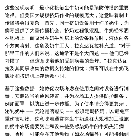
这些发现表明，最小化接触生牛奶可能是预防传播的重要
途径。但美国大规模挤奶作业的规模庞大，这意味着制止
传播将会很复杂。首先，同一挤奶设备用于许多奶牛，为
病毒提供了大量传播机会。挤奶过程很混乱。牛奶经常洒
在地板上，而吸附在奶牛乳房上的设备释放时，液体向各
个方向喷射。这危及奶牛工人，拉克达瓦拉补充道。“对于
那里工作的人们来说，这通常不是个大问题 —— 他们已经
习惯了 —— 但这意味着他们受到病毒的轰炸。” 拉克达瓦
拉及其同事收集的数据支持她的担忧：病毒可以在牛奶飞
溅物和挤奶机上存活数小时。
基于这些数据，她敦促农场考虑在使用之间对设备进行消
毒，安装适当的通风装置，并为农场工人提供防护装备，
例如面罩，以防止进一步传播。为了使事情变得更复杂，
泌乳奶牛 —— 无论是否感染 —— 必须定期挤奶，以避免严
重伤害动物。这意味着通常将生牛奶送往大规模加工设施
的奶牛农场需要资金和设来使受感染奶牛的牛奶失活病
毒。否则，可能会在其他动物（如农场猫等）可能接触到