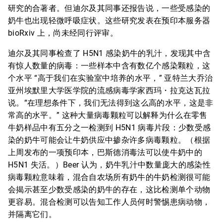
研究的合著者。但迪尔及其同事还报告说，一些受感染的
奶牛也出现轻微呼吸症状。这些研究发表在预印本服务器
bioRxiv 上，尚未经同行评审。
迪尔及其同事检查了 H5N1 感染奶牛的乳汁，发现其中含
有惊人数量的病毒：一些样本中含有数亿个感染颗粒，这
个水平 “高于我们在实验室中培养的水平，” 亚特兰大乔治
亚州埃默里大学医学院的流感病毒学家西玛・拉克达瓦拉
说。“在理想条件下，我们无法得到这么高的水平，这是非
常高的水平。” 这种大量病毒颗粒可以解释为什么在零售
牛奶样品中有五分之一检测到 H5N1 病毒片段：少数受感
染的奶牛可能会让牛奶供应中掺杂许多病毒颗粒。（根据
上周发布的一项预印本，巴斯德消毒法可以使牛奶中的
H5N1 失活。）Beer 认为，奶牛乳汁中数量庞大的感染性
病毒颗粒意味着，混合自农场所有奶牛的牛奶检测很可能
会揭示甚至少数受感染的奶牛的存在，这比检测单个动物
更容易。混合检测可以告知工作人员何时警惕患病动物，
并隔离它们。