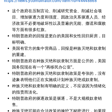
https://news.ycombinator.com/item?id=44448868
这个政府在压制言论、削减研究资金、削减社会项
目、增加驱逐力度和强度、因政治关系驱逐人员、经
济政策不必要地破坏性以及普遍的无能、撒谎和腐败
等方面有很多红旗。
特朗普政府的回报是更白的美国和女性回归厨房，目
标明确。
美国有官方的集中营商品，回报是种族灭绝和奴隶制
的重建。
特朗普政府在种族灭绝和奴隶制方面是公开的，美国
国务院现在有一个“再移民办公室”。
特朗普政府的种族灭绝和奴隶制政策是夸张的，没有
迹象表明他们正在实施或计划种族灭绝或奴隶制。
种族灭绝和奴隶制有明确的定义，不应该因为情绪化
的指责而淡化。
特朗普政府的驱逐政策是驱逐，不是大规模奴隶销
售。
种族灭绝可能在合法政策的掩护下秘密进行，如果现