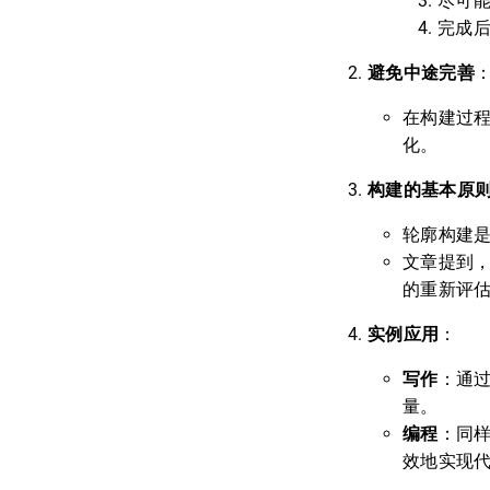
尽可
完成
避免中途完善
在构建过
化。
构建的基本原
轮廓构建
文章提到
的重新评
实例应用
：
写作
：通
量。
编程
：同
效地实现