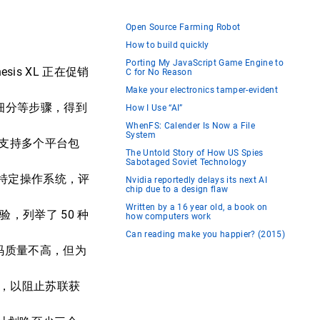
Open Source Farming Robot
How to build quickly
Porting My JavaScript Game Engine to
esis XL 正在促销
C for No Reason
Make your electronics tamper-evident
细分等步骤，得到
How I Use “AI”
WhenFS: Calender Is Now a File
System
pt，支持多个平台包
The Untold Story of How US Spies
Sabotaged Soviet Technology
特定操作系统，评
Nvidia reportedly delays its next AI
chip due to a design flaw
Written by a 16 year old, a book on
，列举了 50 种
how computers work
Can reading make you happier? (2015)
代码质量不高，但为
品，以阻止苏联获