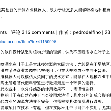
t 通过其创新的开源农业机器人，致力于让更多人能够轻松地种植
务。
ts | 评论 316 comments | 作者：pedrodelfino | 23
binator.com/item?id=41150095
目的软件设计缺乏对植物护理的理解，认为不应喷洒水在叶子上
为喷洒水在叶子上是大规模灌溉的实际方法，尤其是在干旱地区
滴灌在某些商业果园中也被使用，但在大规模农业中并不普遍。
灌溉机器人可以模仿人类园丁的浇水方式，能够在大规模农业中
用陶土管道替代塑料管道进行微灌溉是一个环保的选择。
现代农业中，水分传感器的使用效果不一，需谨慎选择。
植物的叶子在自然条件下也会被雨水浇灌，且水分的组成会影响
现代农业的灌溉方法并不完美，仍需根据具体情况进行调整。
尽管该项目在技术上有趣，但在实际应用中可能并不实用，尤其