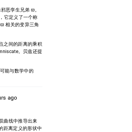
 的邪恶孪生兄弟 ϖ。
2θ，它定义了一个称
与 ϖ 相关的变异三角
点之间的距离的乘积
iscate。贝兹还提
这可能与数学中的
urs ago
的双曲线中推导出来
的距离定义的形状中