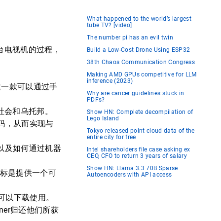
What happened to the world’s largest
tube TV? [video]
The number pi has an evil twin
台电视机的过程，
Build a Low-Cost Drone Using ESP32
38th Chaos Communication Congress
Making AMD GPUs competitive for LLM
inference (2023)
构建一款可以通过手
Why are cancer guidelines stuck in
PDFs?
、社会和乌托邦。
Show HN: Complete decompilation of
Lego Island
代码，从而实现与
Tokyo released point cloud data of the
entire city for free
以及如何通过机器
Intel shareholders file case asking ex
CEO, CFO to return 3 years of salary
Show HN: Llama 3.3 70B Sparse
目标是提供一个可
Autoencoders with API access
可以下载使用。
nsner归还他们所获