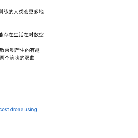
训练的人类会更多地
能存在生活在对数空
常数乘积产生的有趣
是两个滴状的双曲
cost-drone-using-