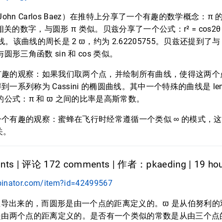
ohn Carlos Baez）在推特上分享了一个有趣的数学概念：π
 相关的数字，与圆形 π 类似。贝兹分享了一个公式：r² = cos
e 的曲线。该曲线的周长是 2 ϖ，约为 2.62205755。贝兹还提到了
们与圆形三角函数 sin 和 cos 类似。
有趣的观察：如果我们取两个点，并绘制所有曲线，使得这两个
一系列称为 Cassini 的椭圆曲线。其中一个特殊的曲线是 lemn
的公式：π 和 ϖ 之间的比率是高斯常数。
个有趣的观察：蜜蜂在飞行时经常遵循一个类似 ∞ 的模式，
有关。
nts | 评论 172 comments | 作者：pkaeding | 19 ho
binator.com/item?id=42499567
推导出来的，而圆形是由一个点的距离定义的。ϖ 是从伯努利
是由两个点的距离定义的。是否有一个类似的常数是从由三个点