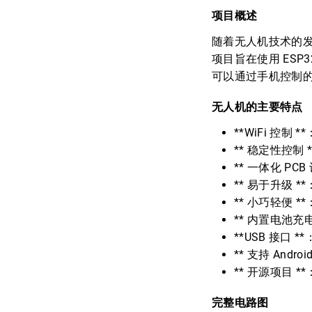
项目概述
随着无人机技术的
项目旨在使用 ESP
可以通过手机控制
无人机的主要特点
**WiFi 控
** 稳定性控制 
** 一体化 PC
** 易于升级
** 小巧轻便 
** 内置电池充
**USB 接口 
** 支持 And
** 开源项目 
完整电路图