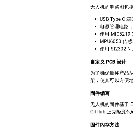
无人机的电路图包
USB Type 
电源管理电路，
使用 MIC5219
MPU6050 
使用 SI230
自定义 PCB 设计
为了确保最终产品尽
架，使其可以方便地与
固件编写
无人机的固件基于 Espr
GitHub 上克
固件闪存方法