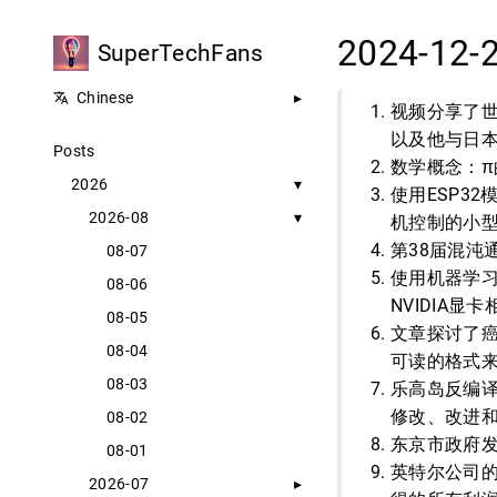
2024-12-
SuperTechFans
Chinese
视频分享了世
以及他与日本
Posts
数学概念：π
2026
使用ESP3
2026-08
机控制的小
第38届混沌
08-07
使用机器学习
08-06
NVIDIA显
08-05
文章探讨了癌
08-04
可读的格式
08-03
乐高岛反编译
修改、改进
08-02
东京市政府
08-01
英特尔公司的股东
2026-07