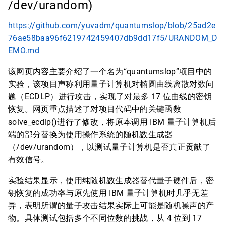
/dev/urandom)
https://github.com/yuvadm/quantumslop/blob/25ad2e
76ae58baa96f6219742459407db9dd17f5/URANDOM_D
EMO.md
该网页内容主要介绍了一个名为“quantumslop”项目中的
实验，该项目声称利用量子计算机对椭圆曲线离散对数问
题（ECDLP）进行攻击，实现了对最多 17 位曲线的密钥
恢复。网页重点描述了对项目代码中的关键函数
solve_ecdlp()进行了修改，将原本调用 IBM 量子计算机后
端的部分替换为使用操作系统的随机数生成器
（/dev/urandom），以测试量子计算机是否真正贡献了
有效信号。
实验结果显示，使用纯随机数生成器替代量子硬件后，密
钥恢复的成功率与原先使用 IBM 量子计算机时几乎无差
异，表明所谓的量子攻击结果实际上可能是随机噪声的产
物。具体测试包括多个不同位数的挑战，从 4 位到 17