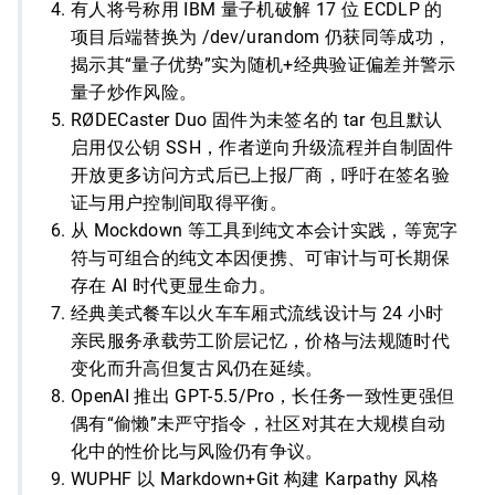
有人将号称用 IBM 量子机破解 17 位 ECDLP 的
项目后端替换为 /dev/urandom 仍获同等成功，
揭示其“量子优势”实为随机+经典验证偏差并警示
量子炒作风险。
RØDECaster Duo 固件为未签名的 tar 包且默认
启用仅公钥 SSH，作者逆向升级流程并自制固件
开放更多访问方式后已上报厂商，呼吁在签名验
证与用户控制间取得平衡。
从 Mockdown 等工具到纯文本会计实践，等宽字
符与可组合的纯文本因便携、可审计与可长期保
存在 AI 时代更显生命力。
经典美式餐车以火车车厢式流线设计与 24 小时
亲民服务承载劳工阶层记忆，价格与法规随时代
变化而升高但复古风仍在延续。
OpenAI 推出 GPT-5.5/Pro，长任务一致性更强但
偶有“偷懒”未严守指令，社区对其在大规模自动
化中的性价比与风险仍有争议。
WUPHF 以 Markdown+Git 构建 Karpathy 风格