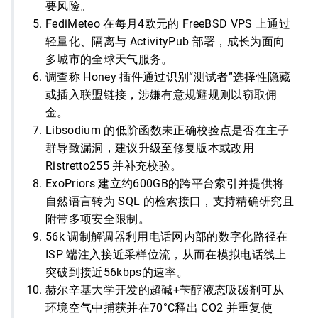
要风险。
FediMeteo 在每月4欧元的 FreeBSD VPS 上通过
轻量化、隔离与 ActivityPub 部署，成长为面向
多城市的全球天气服务。
调查称 Honey 插件通过识别“测试者”选择性隐藏
或插入联盟链接，涉嫌有意规避规则以窃取佣
金。
Libsodium 的低阶函数未正确校验点是否在主子
群导致漏洞，建议升级至修复版本或改用
Ristretto255 并补充校验。
ExoPriors 建立约600GB的跨平台索引并提供将
自然语言转为 SQL 的检索接口，支持精确研究且
附带多项安全限制。
56k 调制解调器利用电话网内部的数字化路径在
ISP 端注入接近采样位流，从而在模拟电话线上
突破到接近56kbps的速率。
赫尔辛基大学开发的超碱+苄醇液态吸碳剂可从
环境空气中捕获并在70°C释出 CO2 并重复使