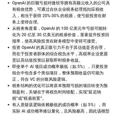
OpenAI 的巨额亏损对微软等拥有高额云收入的公司具
有税收优势，可通过合伙企业税务处理抵扣应税收
入，相当于获得 20%-30% 的税盾，使亏损投资在财
务上变得合理。
从税务角度看，OpenAI 的 100 亿美元年亏损可能转
化为 20 亿至 30 亿美元的税盾价值，显著提升投资回
报率，使高风险投资在财务模型中变得可接受。
投资 OpenAI 的真正吸引力不在于其估值是否合理，
而在于投资者群体的综合税负水平，高税率企业更愿
意以高估值投资以获取即时税务收益。
即使单个 AI 项目成功概率极低（如 5%），只要投资
组合中包含多个类似项目，整体预期收益仍可能为
正，符合 VC 的分散风险逻辑。
税务结构的优化可以将原本预期亏损的项目转变为预
期盈利，关键在于将税负时间错配，实现“延迟纳
税”或“税盾前置”。
有人质疑该逻辑依赖极低的成功概率（如 5%），而
实际 AI 成功概率难以量化，且风险极高，因此该模型