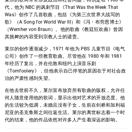
代，他为 NBC 的讽刺节目《That Was the Week That
Was》创作了几首歌曲，包括《为第三次世界大战写的
歌》（A Song for World War III）和《冯・布劳恩博士》
（Wernher von Braun）。他的歌曲《教廷狂欢曲》曾因
其挑衅的内容受到宗教人士的谴责。
莱尔的创作逐渐减少，1971 年他为 PBS 儿童节目《电气
公司》创作了一些教育歌曲。尽管他在 1980 年和 1981
年经历了复出，并在伦敦和纽约上演音乐剧
《Tomfoolery》，但他表示自己停笔的原因在于对社会政
治的严肃性感到失望。
在他去世前不久，莱尔宣布放弃所有歌曲的版权，允许任
何人随意使用他的歌词，显示出他对艺术的开放态度。他
的生活较为低调，未婚且没有子女，生前在剑桥和加利福
尼亚的圣克鲁斯之间往返生活。莱尔的离世标志着一个时
代的结束，他的作品依然对许多人产生着深远的影响。