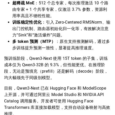
超稀疏 MoE
：512 个总专家，每次推理激活 10 个路
由专家 + 1 个共享专家，仅激活 3.7% 参数，资源利
用率高且不牺牲性能。
训练稳定性优化
：引入 Zero-Centered RMSNorm、输
出门控机制、路由器初始化归一化等，有效解决注意
力“Sink”和“激活爆炸”问题。
多 token 预测（MTP）
：原生支持推测解码，通过多
步训练提升预测一致性，显著提高推理速度。
预训练阶段，Qwen3-Next 使用 15T token 的子集，训练
成本仅为 Qwen3-32B 的 9.3%，但性能更优。在推理阶
段，无论是预填充（prefill）还是解码（decode）阶段，
均大幅领先于同级别模型。
目前，Qwen3-Next 已在 Hugging Face 和 ModelScope
上开源，并可通过阿里云 Model Studio 和 NVIDIA API
Catalog 调用服务。开发者可使用 Hugging Face
Transformers 库直接加载模型，支持自动设备映射与高效
推理。