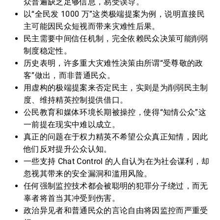
众普遍缺乏足够信息，易受误导。
以“全民发 1000 万”这类极端提案为例，说明直接民
主可能因民众短视而带来灾难性后果。
民主需要中间信任机制，完全依赖民众决策可能削弱
制度稳定性。
历史表明，许多重大灾难性决策由所谓“受尊敬的政
客”做出，而非普通民众。
用虚构的极端提案来否定民主，实则是为削弱民主制
度、维持精英控制提供借口。
公民教育和媒体环境长期被操控，使得“知情公众”这
一前提在现实中难以成立。
真正的问题在于权力精英不希望公众真正知情，因此
他们反对提升公众认知。
一些支持 Chat Control 的人自认为在为社会谋利，却
忽视其带来的安全漏洞和滥用风险。
任何强制监控技术都会被聪明的犯罪分子绕过，而无
辜者将首当其冲受到伤害。
政治异见者和普通民众的言论自由将因监控而严重受