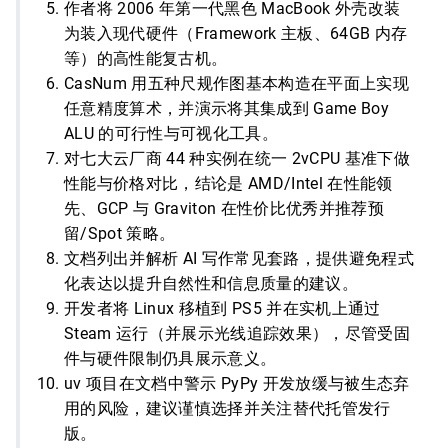
作者将 2006 年第一代黑色 MacBook 外壳改装
为装入现代硬件（Framework 主板、64GB 内存
等）的高性能复古机。
CasNum 用五种尺规作图基本构造在平面上实现
任意精度算术，并演示将其集成到 Game Boy
ALU 的可行性与可视化工具。
对七大云厂商 44 种实例在统一 2vCPU 基准下做
性能与价格对比，结论是 AMD/Intel 在性能领
先、GCP 与 Graviton 在性价比优秀并推荐预
留/Spot 策略。
文档列出并解析 AI 写作常见套路，提供避免程式
化表达以提升自然性和信息质量的建议。
开发者将 Linux 移植到 PS5 并在实机上通过
Steam 运行（并展示光线追踪效果），尽管受固
件与硬件限制仍具展示意义。
uv 项目在文档中警示 PyPy 开发放缓与被生态弃
用的风险，建议谨慎选择并关注替代托管发行
版。