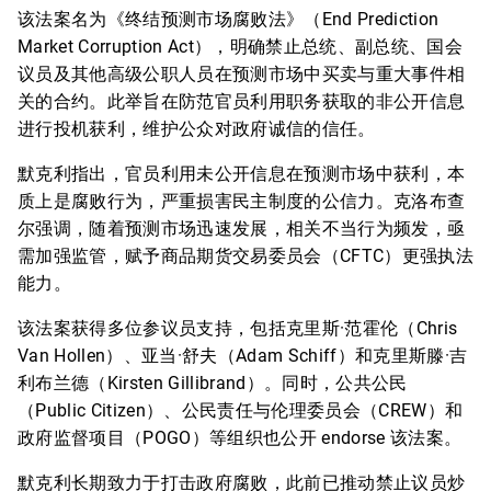
该法案名为《终结预测市场腐败法》（End Prediction
Market Corruption Act），明确禁止总统、副总统、国会
议员及其他高级公职人员在预测市场中买卖与重大事件相
关的合约。此举旨在防范官员利用职务获取的非公开信息
进行投机获利，维护公众对政府诚信的信任。
默克利指出，官员利用未公开信息在预测市场中获利，本
质上是腐败行为，严重损害民主制度的公信力。克洛布查
尔强调，随着预测市场迅速发展，相关不当行为频发，亟
需加强监管，赋予商品期货交易委员会（CFTC）更强执法
能力。
该法案获得多位参议员支持，包括克里斯·范霍伦（Chris
Van Hollen）、亚当·舒夫（Adam Schiff）和克里斯滕·吉
利布兰德（Kirsten Gillibrand）。同时，公共公民
（Public Citizen）、公民责任与伦理委员会（CREW）和
政府监督项目（POGO）等组织也公开 endorse 该法案。
默克利长期致力于打击政府腐败，此前已推动禁止议员炒