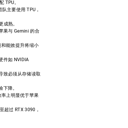
 TPU。
团队主要使用 TPU，
态更成熟。
与 Gemini 的合
性能和能效提升将缩小
 NVIDIA
导致必须从存储读取
验下降。
推理效率上明显优于苹果
过 RTX 3090，