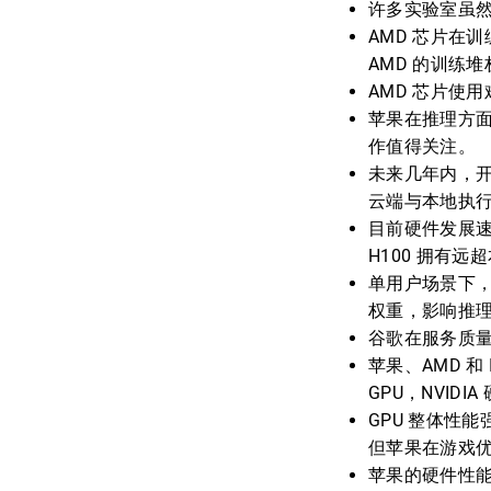
许多实验室虽然
AMD 芯片在训
AMD 的训练
AMD 芯片使
苹果在推理方面表
作值得关注。
未来几年内，开
云端与本地执
目前硬件发展速
H100 拥有
单用户场景下
权重，影响推
谷歌在服务质
苹果、AMD 和
GPU，NVID
GPU 整体性能
但苹果在游戏
苹果的硬件性能