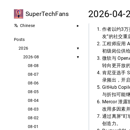
2026-04-
SuperTechFans
Chinese
作者以约3万美
友”的社交
Posts
工程师应用 
2026
初级岗位供
2026-08
微软与 Ope
转向更开放的
08-08
肯尼亚选手 
08-07
录频出，开
08-06
GitHub 
08-05
与折扣可能
08-04
Mercor
改用多因素
08-03
通过离屏“盯
08-02
创造力。
08-01