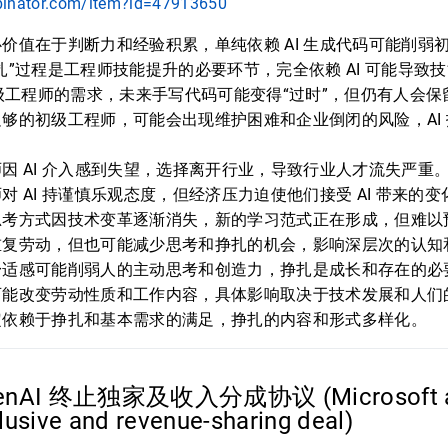
binator.com/item?id=47913650
价值在于判断力和经验积累，单纯依赖 AI 生成代码可能削弱
扎”过程是工程师技能提升的必要环节，完全依赖 AI 可能导致
初级工程师的需求，未来手写代码可能变得“过时”，但仍有人会
够的初级工程师，可能会出现维护困难和企业倒闭的风险，AI
因 AI 介入感到失望，选择离开行业，导致行业人才流失严重
对 AI 持谨慎乐观态度，但经济压力迫使他们接受 AI 带来的变
思考方式因技术变革逐渐消失，新的学习范式正在形成，但难以
重复劳动，但也可能减少思考和挣扎的机会，影响深层次的认知
舒适感可能削弱人的主动思考和创造力，挣扎是成长和存在的必
可能改变劳动性质和工作内容，具体影响取决于技术发展和人们
定依赖于挣扎和基本需求的满足，挣扎的内容和形式多样化。
enAI 终止独家及收入分成协议 (Microsoft a
clusive and revenue-sharing deal)