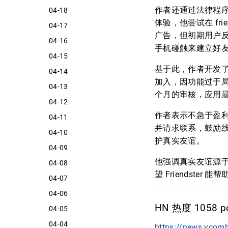
作者还通过法律程序于 20
04-18
体验，他尝试在 fr
04-17
广告，但初期用户反应
04-16
手机碰触来建立好
04-15
基于此，作者开发了
04-14
加入，因功能过于
04-13
个月的审核，应用最终上
04-12
作者表示不急于盈利
04-11
并请求联系，鼓励线
04-10
护真实友谊。
04-09
他强调真实友谊源
04-08
望 Friendste
04-07
04-06
HN 热度 1058 po
04-05
04-04
https://news.ycom