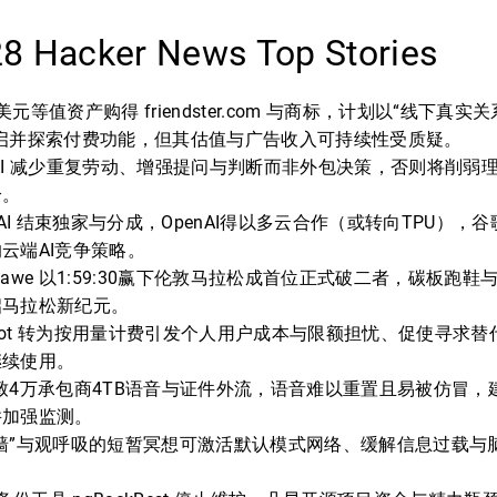
28 Hacker News Top Stories
元等值资产购得 friendster.com 与商标，计划以“线下真实
重启并探索付费功能，但其估值与广告收入可持续性受质疑。
AI 减少重复劳动、增强提问与判断而非外包决策，否则将削弱
给。
nAI 结束独家与分成，OpenAI得以多云合作（或转向TPU）
云端AI竞争策略。
Sawe 以1:59:30赢下伦敦马拉松成首位正式破二者，碳板跑
启马拉松新纪元。
Copilot 转为按用量计费引发个人用户成本与限额担忧、促使寻
继续使用。
 泄露致4万承包商4TB语音与证件外流，语音难以重置且易被仿冒
并加强监测。
墙”与观呼吸的短暂冥想可激活默认模式网络、缓解信息过载与