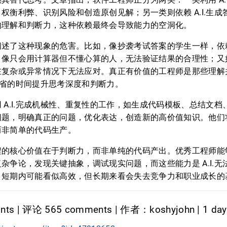
权衡利弊、识别风险和创造原创见解；另一类则依赖 A.I.生
的理解和判断力，这种依赖最终会导致能力的空洞化。
述了这种现象的危害。比如，像抄袭考试答案的学生一样，依赖 
；像只会用计算器但不懂心算的人，无法验证结果的合理性；又
复杂或异常情况下无法应对。真正有价值的工程师是那些理解并能
.节省的时间提升思考深度和判断力。
 A.I.完成机械性、重复性的工作，如生成代码模板、总结文
问题，明确真正的问题，优化表达，创造新的高价值知识。他们
而非简单的代码生产。
程的核心价值在于判断力，而非单纯的代码产出。优秀工程师能
争论，发现关键抽象，调试现实问题，而这些能力是 A.I.无法替
，短期内可能看似高效，但长期来看会失去竞争力和职业成长的
nts | 评论 565 comments | 作者：koshyjohn | 1 da