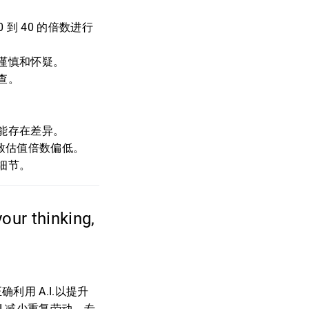
到 40 的倍数进行
谨慎和怀疑。
查。
能存在差异。
致估值倍数偏低。
细节。
 thinking,
用 A.I.以提升
I.减少重复劳动，专