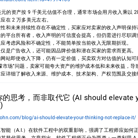
美元的资产按 9 千美元估值不合理，通常市场会用月收入乘以 20 
应在 2 万多美元左右。
实性和未来持续性存在不确定性，买家应对卖家的收入声明保持
信的平台所有者，收入声明的可信度会提高，但仍需进行尽职调
入应考虑风险和不确定性，不能简单按当前收入无限期折现。
仅仅是广告收入，还可能因品牌价值和潜在买家的需求而更高。
的网站即使收入下降，仍有一定价值，买卖双方对估值的认知可
檬市场”问题，卖家可能夸大资产的维护成本低和未来收益，导
前应详细了解收入来源、维护成本、技术架构、产权范围及交接
的思考，而非取代它 (AI should elevate your
t)
hn.com/blog/ai-should-elevate-your-thinking-not-replace-it/
智能（A.I.）在软件工程中的双重影响，强调了工程师应如何正确利
其替代思考。文章指出，软件工程师正分为两类：一类利用 A.