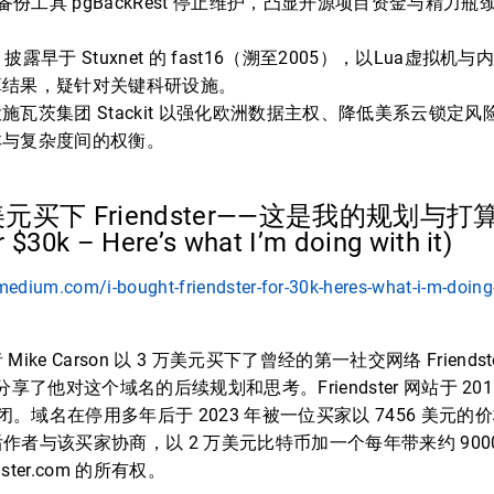
SQL 备份工具 pgBackRest 停止维护，凸显开源项目资金与精
。
Labs 披露早于 Stuxnet 的 fast16（溯至2005），以Lua虚
算结果，疑针对关键科研设施。
施瓦茨集团 Stackit 以强化欧洲数据主权、降低美系云锁定
本与复杂度间的权衡。
美元买下 Friendster——这是我的规划与打算 (
r $30k – Here’s what I’m doing with it)
edium.com/i-bought-friendster-for-30k-heres-what-i-m-doing-w
ke Carson 以 3 万美元买下了曾经的第一社交网络 Friendst
om，并分享了他对这个域名的后续规划和思考。Friendster 网站于 2
闭。域名在停用多年后于 2023 年被一位买家以 7456 美元的价格
作者与该买家协商，以 2 万美元比特币加一个每年带来约 900
ster.com 的所有权。