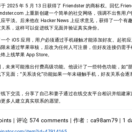
25 年 5 月 13 日获得了 Friendster 的商标权。回忆 Frie
iendster.com 上重新创建一个简单的社交网络，强调不出售
平淡。后来他在 Hacker News 上征求意见，获得了一个
友关系，这样可以促进线下见面并验证真实身份。
一个 iOS 应用，用户必须通过手机碰触才能添加好友。起初
局限未通过苹果审核，后改为任何人可注册，但好友连接仍需手
线苹果 App Store。
，未来可能推出付费高级功能。他设计了一些特色功能，如“朋
下见面；“关系淡化”功能如果一年未碰触手机，好友关系会逐
于线下交流，分享了自己和妻子通过在线交友平台相识并组建家
r 能帮助更多人建立真实联系的愿望。
ints | 评论 574 comments | 作者：ca98am79 | 1 d
binator.com/item?id=47914165