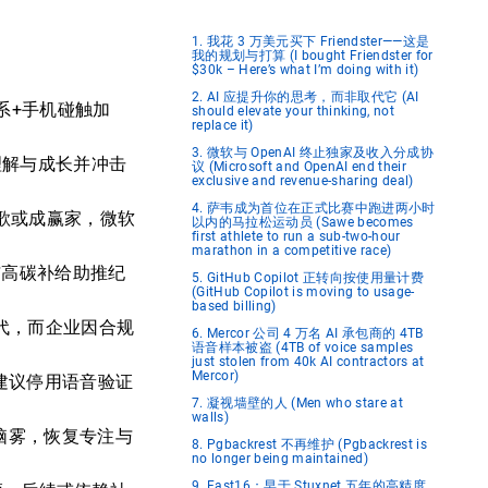
1. 我花 3 万美元买下 Friendster——这是
我的规划与打算 (I bought Friendster for
$30k – Here’s what I’m doing with it)
2. AI 应提升你的思考，而非取代它 (AI
关系+手机碰触加
should elevate your thinking, not
replace it)
3. 微软与 OpenAI 终止独家及收入分成协
理解与成长并冲击
议 (Microsoft and OpenAI end their
exclusive and revenue-sharing deal)
4. 萨韦成为首位在正式比赛中跑进两小时
，谷歌或成赢家，微软
以内的马拉松运动员 (Sawe becomes
first athlete to run a sub-two-hour
marathon in a competitive race)
鞋与高碳补给助推纪
5. GitHub Copilot 正转向按使用量计费
(GitHub Copilot is moving to usage-
based billing)
求替代，而企业因合规
6. Mercor 公司 4 万名 AI 承包商的 4TB
语音样本被盗 (4TB of voice samples
just stolen from 40k AI contractors at
Mercor)
，建议停用语音验证
7. 凝视墙壁的人 (Men who stare at
walls)
脑雾，恢复专注与
8. Pgbackrest 不再维护 (Pgbackrest is
no longer being maintained)
9. Fast16：早于 Stuxnet 五年的高精度