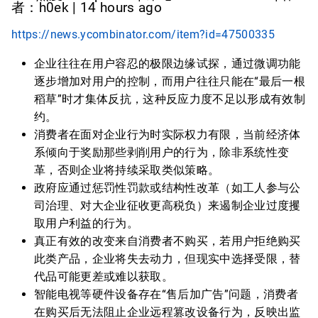
者：h0ek | 14 hours ago
https://news.ycombinator.com/item?id=47500335
企业往往在用户容忍的极限边缘试探，通过微调功能
逐步增加对用户的控制，而用户往往只能在“最后一根
稻草”时才集体反抗，这种反应力度不足以形成有效制
约。
消费者在面对企业行为时实际权力有限，当前经济体
系倾向于奖励那些剥削用户的行为，除非系统性变
革，否则企业将持续采取类似策略。
政府应通过惩罚性罚款或结构性改革（如工人参与公
司治理、对大企业征收更高税负）来遏制企业过度攫
取用户利益的行为。
真正有效的改变来自消费者不购买，若用户拒绝购买
此类产品，企业将失去动力，但现实中选择受限，替
代品可能更差或难以获取。
智能电视等硬件设备存在“售后加广告”问题，消费者
在购买后无法阻止企业远程篡改设备行为，反映出监