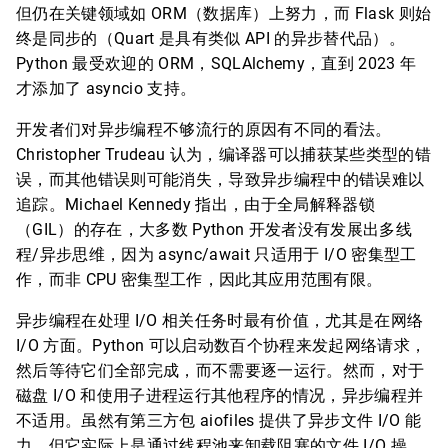
但仍在关键领域如 ORM（数据库）上努力，而 Flask 则始
终是同步的（Quart 是具有类似 API 的异步替代品）。
Python 最受欢迎的 ORM，SQLAlchemy，直到 2023 年
才添加了 asyncio 支持。
开发者们对异步编程不够流行的原因有不同的看法。
Christopher Trudeau 认为，编译器可以捕获某些类型的错
误，而其他错误则可能消失，导致异步编程中的错误难以
追踪。Michael Kennedy 指出，由于全局解释器锁
（GIL）的存在，大多数 Python 开发者没有发展出多线
程/异步思维，因为 async/await 只适用于 I/O 密集型工
作，而非 CPU 密集型工作，因此其应用范围有限。
异步编程在处理 I/O 相关任务时最有价值，尤其是在网络
I/O 方面。Python 可以启动数百个协程来发起网络请求，
然后等待它们全部完成，而不需要逐一运行。然而，对于
磁盘 I/O 和使用子进程运行其他程序的情况，异步编程并
不适用。虽然有第三方包 aiofiles 提供了异步文件 I/O 能
力，但它实际上是通过线程池来卸载阻塞的文件 I/O 操