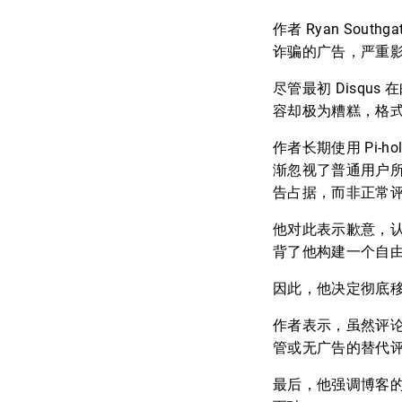
作者 Ryan Sou
诈骗的广告，严重
尽管最初 Disq
容却极为糟糕，格
作者长期使用 Pi-h
渐忽视了普通用户
告占据，而非正常
他对此表示歉意，
背了他构建一个自
因此，他决定彻底移
作者表示，虽然评
管或无广告的替代评论系
最后，他强调博客