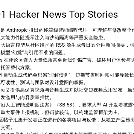
01 Hacker News Top Stories
ode 是 Anthropic 推出的终端级智能编程代理，可理解与修改整个
强大能力伴随提示注入与沙箱隔离等严重安全隐患。
ews 用大语言模型从社区维护的 RSS 源生成每日五分钟新闻摘要
模型“幻觉”与引用不准的问题。
squs 在评论区嵌入大量低质甚至近似诈骗广告、破坏用户体验
自托管替代方案。
LM 自动生成代码会积累“理解债务”，短期节省时间却可能导致
视可读性、测试与团队对设计意图的掌握。
的 Sora 2 提供高保真视频与音频生成并以社交短视频应用发布
引发滥用与内容质量担忧。
沿人工智能透明度法案》（SB 53），要求大型 AI 开发者披
与重大事件上报机制，但罚款较低、以构建监管框架为主。
 的社区帖子汇集开发者正在进行的各类项目与反馈，从独立产品检
议交流。