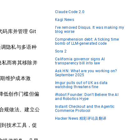
Claude Code 2.0
Kagi News
I’ve removed Disqus. It was making my
代码库并管理 Git
blog worse
Comprehension debt: A ticking time
bomb of LLM-generated code
，强调隐私与多语种
Sora 2
California governor signs AI
与隐私而将其移除并
transparency bill into law
Ask HN: What are you working on?
September 2025
长期维护成本激
Imgur pulls out of UK as data
watchdog threatens fine
，虽降低创作门槛但偏
iRobot Founder: Don’t Believe the AI
and Robotics Hype
Instant Checkout and the Agentic
露合规做法、建立公
Commerce Protocol
Hacker News 精彩评论及翻译
测到技术工具，促