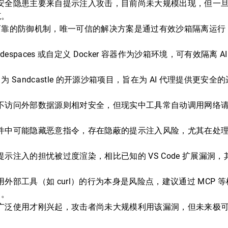
具的安全隐患主要来自提示注入攻击，目前尚未大规模出现，但一
范。
靠的防御机制，唯一可信的解决方案是通过有效沙箱隔离运行 A
 Codespaces 或自定义 Docker 容器作为沙箱环境，可有效隔离
 Sandcastle 的开源沙箱项目，旨在为 AI 代理提供更安
具若不访问外部数据源则相对安全，但现实中工具常自动调用网络请求
等文件中可能隐藏恶意指令，存在隐蔽的提示注入风险，尤其在处
 提示注入的担忧被过度渲染，相比已知的 VS Code 扩展漏洞
调用外部工具（如 curl）的行为本身是风险点，建议通过 MCP
力。
具的广泛使用才刚兴起，攻击者尚未大规模利用该漏洞，但未来极