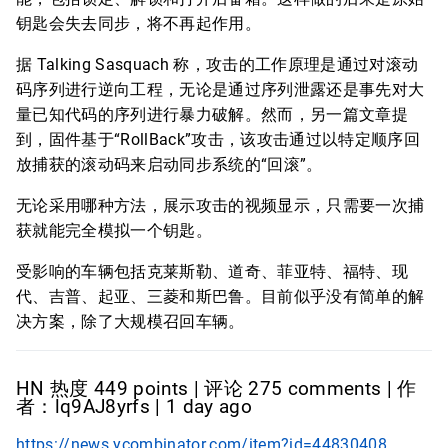
钥匙会失去同步，将不再起作用。
据 Talking Sasquach 称，攻击的工作原理是通过对滚动
码序列进行逆向工程，无论是通过序列泄露还是事先对大
量已知代码的序列进行暴力破解。然而，另一篇文章提
到，固件基于“RollBack”攻击，该攻击通过以特定顺序回
放捕获的滚动码来启动同步系统的“回滚”。
无论采用哪种方法，展示攻击的视频显示，只需要一次捕
获就能完全模拟一个钥匙。
受影响的车辆包括克莱斯勒、道奇、菲亚特、福特、现
代、吉普、起亚、三菱和斯巴鲁。目前似乎没有简单的解
决方案，除了大规模召回车辆。
HN 热度 449 points | 评论 275 comments | 作
者：lq9AJ8yrfs | 1 day ago
https://news.ycombinator.com/item?id=44830408