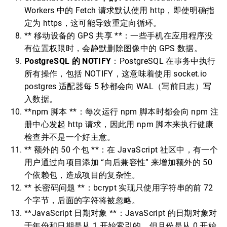
Workers 中的 Fetch 请求默认使用 http，即使明确指
定为 https，这可能导致重定向循环。
** 移动设备的 GPS 共享 **：一些手机在应用程序没
有位置权限时，会静默删除图像中的 GPS 数据。
PostgreSQL 的 NOTIFY
：PostgreSQL 在事务中执行
所有操作，包括 NOTIFY，这意味着使用 socket.io
postgres 适配器每 5 秒都会向 WAL（写前日志）写
入数据。
**npm 脚本 **：每次运行 npm 脚本时都会向 npm 注
册中心发起 http 请求，因此用 npm 脚本来执行健康
检查并不是一个好主意。
** 额外的 50 个包 **：在 JavaScript 社区中，有一个
用户通过向项目添加 “向后兼容性” 来增加额外的 50
个依赖包，造成项目的复杂性。
** 长密码问题 **：bcrypt 实现只使用字符串的前 72
个字节，后面的字符将被忽略。
**JavaScript 日期对象 **：JavaScript 的日期对象对
于年份和日期是从 1 开始索引的，但月份是从 0 开始