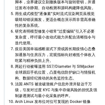
脚本，业界建议立刻撤换版本与旋转密钥，并通
过发布冷静期、自动检测和源码构建降低风险。
用生成式模型“逐像素”实时流式渲染网页虽视觉
吸睛却错误频发，更适合概念演示而非需高准确
性的复杂系统。
研究表明模型修复小错常“过度编辑”引入不必要
复杂度，呼吁最小改动式能力并配合清晰指令与
迭代使用。
疫后美国幸福感断崖式下滑或因长期疫情心态叠
加通胀与住房压力，宏观指标向好难抵个体收入
吃紧与精神负担上升。
两起行动被曝滥用 SS7/Diameter 与 SIMjacker
全球跟踪手机位置，凸显电信防护缺口与情报机
构、数据经纪推动的灰色监控生态。
法国 ANTS 被攻破致账户信息外泄并疑达千万
级，引发对过度 KYC 与集中存储风险的担忧及强
制渗透测试与最小化采集的呼声。
Arch Linux 发布位对位可复现的 Docker 镜像