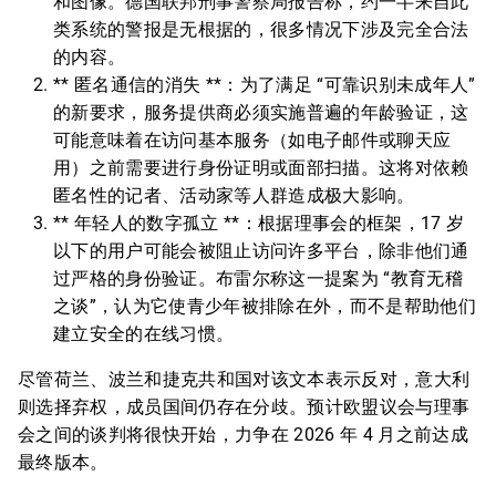
和图像。德国联邦刑事警察局报告称，约一半来自此
类系统的警报是无根据的，很多情况下涉及完全合法
的内容。
** 匿名通信的消失 **：为了满足 “可靠识别未成年人”
的新要求，服务提供商必须实施普遍的年龄验证，这
可能意味着在访问基本服务（如电子邮件或聊天应
用）之前需要进行身份证明或面部扫描。这将对依赖
匿名性的记者、活动家等人群造成极大影响。
** 年轻人的数字孤立 **：根据理事会的框架，17 岁
以下的用户可能会被阻止访问许多平台，除非他们通
过严格的身份验证。布雷尔称这一提案为 “教育无稽
之谈”，认为它使青少年被排除在外，而不是帮助他们
建立安全的在线习惯。
尽管荷兰、波兰和捷克共和国对该文本表示反对，意大利
则选择弃权，成员国间仍存在分歧。预计欧盟议会与理事
会之间的谈判将很快开始，力争在 2026 年 4 月之前达成
最终版本。