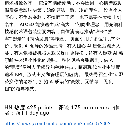
追求极致效率。 它没有情绪波动，不会因周一心情差或度
假后疲惫影响决策，始终算法一致、冷静理性。 没有个人
野心，不争名夺利，不搞面子工程，也不需要在大楼上刻
名字。 AI CEO 能快速生成“高大上”的商业理念，用充满科
技感的术语包装空洞内容，自信满满地推动“增长”“效
率”“愿景”“可持续发展”等概念。 页面引用了多位“用户”评
价，调侃 AI 领导的冷酷无情：有人担心 AI 进化后毁灭人
类，有人觉得被机器人裁员反而更轻松，还有人称赞 AI 离
职邮件充满个性化的趣味。 整体风格夸张讽刺，借 AI
的“完美”反衬人类领导的种种缺点，暗讽现代企业中过度
追求 KPI、形式主义和管理层的虚伪。 最终号召企业“立即
替换你的老板”，拥抱 AI 驱动的“高效、无情绪、无负
担”的领导模式。
HN 热度 425 points | 评论 175 comments | 作
者：
tk
| 1 day ago
https://news.ycombinator.com/item?id=46072002