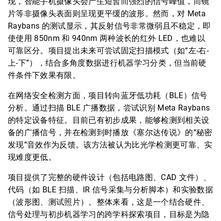
现，智能手机摄像头会产生短暂而强烈的信号峰值，而镜
片等非摄像头表面则呈现更平缓的波形。然而，对 Meta
Raybans 的测试显示，其反射信号非常微弱且不稳定，即
使使用 850nm 和 940nm 两种波长的红外 LED，也难以
可靠区分。项目提出未来可尝试固定扫描模式（如“左-右-
上-下”），结合多角度数据进行机器学习分类，但当前硬
件条件下效果有限。
在网络安全检测方面，项目转向蓝牙低功耗（BLE）信号
分析。通过扫描 BLE 广播数据，尝试识别 Meta Raybans
的特定设备特征。目前已有初步成果，能够检测到相关设
备的广播信号，并在检测到时播放《塞尔达传说》的“秘密
发现”音效作为反馈。该方法被认为比光学检测更可靠、实
现难度更低。
项目提供了完整的硬件设计（包括电路图、CAD 文件）、
代码（如 BLE 扫描、IR 信号采集与分析脚本）和实验数据
（波形图、测试照片）。整体来看，这是一个结合硬件、
信号处理与初步机器学习的跨学科探索项目，目标是为隐