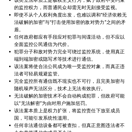
该类立法本质上是极权主义行为，赋予政府不受约束
的监控权力，而普通民众却需无时无刻接受监视。
即使不从个人权利角度出发，也难以调和“经济依赖无
法破解的加密”与“打击使用加密的敌对势力”之间的矛
盾。
任何政府都应有手段应对犯罪与间谍活动，但不应以
全面监控公民通信为代价。
犯罪分子和敌对势力完全可绕过监控系统，使用真正
端到端加密或隐写术等技术进行通信。
该法案将使合法公民成为唯一受监控对象，而真正违
法者可轻易规避监管。
完全监控所有通信既不现实也不可行，且完美加密与
随机噪声无法区分，技术上无法有效执行。
无法破解的加密技术不会自动构成犯罪，但政府可能
以“无法解密”为由对用户施加惩罚。
该法案本质上是权力扩张，将监控责任下放至成员
国，可能引发系统性滥用。
任何非法通信设备都可被查扣，但真正意图违法者不