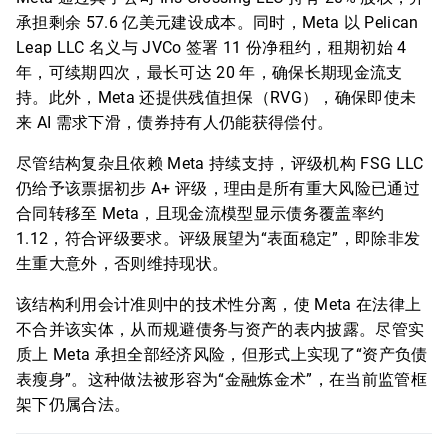
承担剩余 57.6 亿美元建设成本。同时，Meta 以 Pelican
Leap LLC 名义与 JVCo 签署 11 份净租约，租期初始 4
年，可续期四次，最长可达 20 年，确保长期现金流支
持。此外，Meta 还提供残值担保（RVG），确保即使未
来 AI 需求下滑，债券持有人仍能获得偿付。
尽管结构复杂且依赖 Meta 持续支持，评级机构 FSG LLC
仍给予该票据初步 A+ 评级，理由是所有重大风险已通过
合同转移至 Meta，且现金流模型显示债务覆盖率约
1.12，符合评级要求。评级展望为“表面稳定”，即除非发
生重大意外，否则维持现状。
该结构利用会计准则中的技术性分离，使 Meta 在法律上
不合并该实体，从而规避债务与资产的表内披露。尽管实
质上 Meta 承担全部经济风险，但形式上实现了“资产负债
表瘦身”。这种做法被形容为“金融炼金术”，在当前监管框
架下仍属合法。