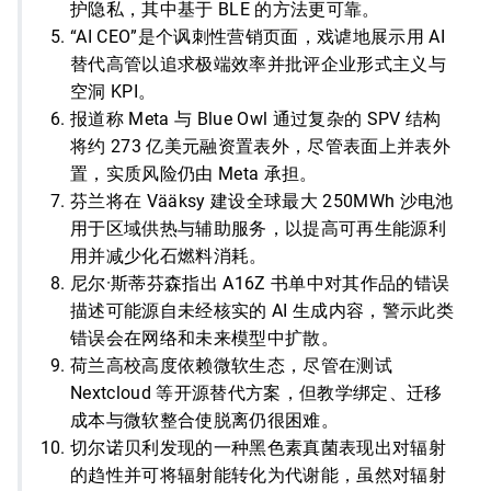
护隐私，其中基于 BLE 的方法更可靠。
“AI CEO”是个讽刺性营销页面，戏谑地展示用 AI
替代高管以追求极端效率并批评企业形式主义与
空洞 KPI。
报道称 Meta 与 Blue Owl 通过复杂的 SPV 结构
将约 273 亿美元融资置表外，尽管表面上并表外
置，实质风险仍由 Meta 承担。
芬兰将在 Vääksy 建设全球最大 250MWh 沙电池
用于区域供热与辅助服务，以提高可再生能源利
用并减少化石燃料消耗。
尼尔·斯蒂芬森指出 A16Z 书单中对其作品的错误
描述可能源自未经核实的 AI 生成内容，警示此类
错误会在网络和未来模型中扩散。
荷兰高校高度依赖微软生态，尽管在测试
Nextcloud 等开源替代方案，但教学绑定、迁移
成本与微软整合使脱离仍很困难。
切尔诺贝利发现的一种黑色素真菌表现出对辐射
的趋性并可将辐射能转化为代谢能，虽然对辐射