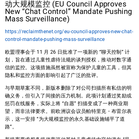
动大规模监控 (EU Council Approves
New “Chat Control” Mandate Pushing
Mass Surveillance)
https://reclaimthenet.org/eu-council-approves-new-chat-
control-mandate-pushing-mass-surveillance
欧盟理事会于 11 月 26 日批准了一项新的 “聊天控制” 计
划，旨在通过儿童性虐待法规的谈判授权，推动对数字通
信的监控。这项措施虽然被宣称为保护儿童的工具，但其
隐私和监控方面的影响引起了广泛的批评。
与早期草案不同，新版本删除了对公司扫描所有私信的明
确义务，但引入了间接的压力机制。此项计划通过奖励或
惩罚在线服务，实际上将 “自愿” 扫描变成了一种商业期
望，而非法律要求。前欧洲议会议员帕特里克・布雷尔表
示，这一安排 “为大规模监控的永久基础设施铺平了道
路”。