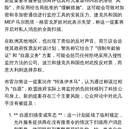
新提案要求服务提供商评估其对儿童虐待内容的潜在 “风
险”，并应用经当局批准的 “缓解措施”。这可能会导致对加
密和非加密通信进行监控工具的安装压力。捷克共和国的
MEP 马尔凯塔・格雷戈罗娃对此表示失望，称这一提案将
开启对私人消息的全面扫描。
在欧洲其他地区，也出现了类似的反对声音。荷兰议会迫
使其政府投票反对该计划，警告称它结合了 “强制年龄验
证” 和 “自愿义务” 方案，可能会惩罚任何拒绝采用入侵性
监控方法的公司。波兰和捷克共和国也对此投反对票，而
意大利则选择弃权。
布雷尔将这一提案比作 “特洛伊木马”，认为通过称该过程
为 “自愿”，欧盟政府实际上将监控的负担转移到了科技公
司身上。新的提案存在三个主要风险，公众辩论中对此几
乎没有被提及：
** 自愿扫描变成常态 **：这一计划延续了临时规定，
允许服务提供商在没有搜查令的情况下扫描用户消息