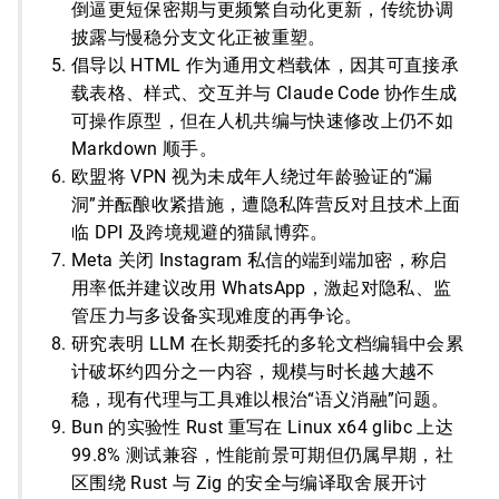
倒逼更短保密期与更频繁自动化更新，传统协调
披露与慢稳分支文化正被重塑。
倡导以 HTML 作为通用文档载体，因其可直接承
载表格、样式、交互并与 Claude Code 协作生成
可操作原型，但在人机共编与快速修改上仍不如
Markdown 顺手。
欧盟将 VPN 视为未成年人绕过年龄验证的“漏
洞”并酝酿收紧措施，遭隐私阵营反对且技术上面
临 DPI 及跨境规避的猫鼠博弈。
Meta 关闭 Instagram 私信的端到端加密，称启
用率低并建议改用 WhatsApp，激起对隐私、监
管压力与多设备实现难度的再争论。
研究表明 LLM 在长期委托的多轮文档编辑中会累
计破坏约四分之一内容，规模与时长越大越不
稳，现有代理与工具难以根治“语义消融”问题。
Bun 的实验性 Rust 重写在 Linux x64 glibc 上达
99.8% 测试兼容，性能前景可期但仍属早期，社
区围绕 Rust 与 Zig 的安全与编译取舍展开讨