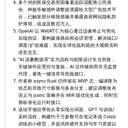
多个州的医保交易所因像素追踪误配将公民身
份、种族等敏感申请数据泄露给大型广告技术平
台，已触发部分移除措施并暴露政府网站隐私防
护薄弱，或波及数百万人。
OpenAI 以 WebRTC 为核心通过边缘终止与简化
后端协议、重构媒体路由和会话管理，解决端口/
调度/扩缩难题，实现全球化低时延的大规模实时
语音交互。
“AI 误删数据库”实为流程与权限设计失当所致，
关键操作应受控与复核，AI 仅作辅助而非无监督
代理，避免一键清库等危险接口。
作者称 async Rust 仍停留在 MVP 态：编译降为
状态机导致尺寸膨胀与多余分支，建议调整发布
语义与 panic 策略并在 MIR 级优化生成，同时完
善标准化运行时接口。
该动手项目带你从零实现分词器、GPT 与训练/
采样流程，构建约千万参数可在笔记本或 Colab
训练的小模型，并提供跨硬件支持与学习资源以