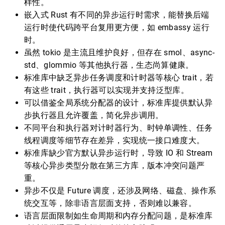
样性。
嵌入式 Rust 有不同的异步运行时需求，能替换后端
运行时使代码跨平台复用更方便，如 embassy 运行
时。
虽然 tokio 是主流且维护良好，但存在 smol、async-
std、glommio 等其他执行器，生态尚算健康。
标准库中缺乏异步任务调度和计时器等核心 trait，若
有这些 trait，执行器可以实现并支持泛型库。
可以借鉴全局系统分配器的设计，标准库提供默认异
步执行器且允许覆盖，简化异步调用。
不同平台和执行器对计时器行为、时钟单调性、任务
线程调度等细节存在差异，实现统一接口难度大。
标准库缺少官方默认异步运行时，导致 IO 和 Stream
等核心异步类型分散在第三方库，版本冲突问题严
重。
异步不仅是 Future 调度，还涉及网络、磁盘、操作系
统交互等，除非语言层面支持，否则难以兼容。
语言层面限制如生命周期和内存分配问题，是标准库