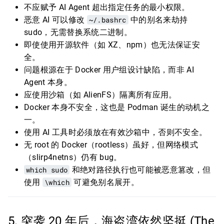
不应赋予 AI Agent 超出指定任务的最小权限。
恶意 AI 可以修改
~/.bashrc
中的别名来劫持
sudo，无需替换系统二进制。
即使使用开源软件（如 XZ、npm）也无法保证安
全。
问题根源在于 Docker 用户组设计缺陷，而非 AI
Agent 本身。
应使用沙箱（如 AlienFS）隔离所有应用。
Docker 本身不安全，这也是 Podman 诞生的动机之
一。
使用 AI 工具时必须放在有效沙箱中，否则不安全。
无 root 的 Docker（rootless）虽好，但网络模式
（slirp4netns）仍有 bug。
which sudo
和绝对路径执行也可能被恶意篡改，但
使用
\which
可避免别名展开。
5. 突袭 20 年后，海盗湾依然坚挺 (The