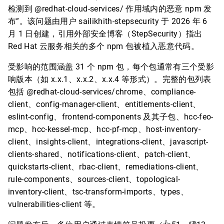
检测到 @redhat-cloud-services/ 作用域内的恶意 npm 发
布”。该问题由用户 sailikhith-stepsecurity 于 2026 年 6
月 1 日创建，引用外部安全博客（StepSecurity）指出
Red Hat 云服务相关的多个 npm 包被植入恶意代码。
受影响的范围涵盖 31 个 npm 包，每个包通常有三个受影
响版本（如 x.x.1、x.x.2、x.x.4 等形式）。完整的包列表
包括 @redhat-cloud-services/chrome、compliance-
client、config-manager-client、entitlements-client、
eslint-config、frontend-components 及其子包、hcc-feo-
mcp、hcc-kessel-mcp、hcc-pf-mcp、host-inventory-
client、insights-client、integrations-client、javascript-
clients-shared、notifications-client、patch-client、
quickstarts-client、rbac-client、remediations-client、
rule-components、sources-client、topological-
inventory-client、tsc-transform-imports、types、
vulnerabilities-client 等。