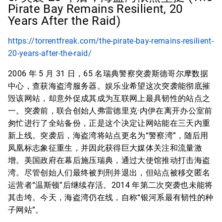
Pirate Bay Remains Resilient, 20
Years After the Raid)
https://torrentfreak.com/the-pirate-bay-remains-resilient-
20-years-after-the-raid/
2006 年 5 月 31 日，65 名瑞典警察突袭斯德哥尔摩数据
中心，查获海盗湾服务器。娱乐业希望这次突袭能彻底摧
毁该网站，却意外促成其成为互联网上最具韧性的站点之
一。突袭前，联合创始人弗雷德里克·内伊在离开办公室前
匆忙进行了全站备份，正是这个决定让网站能在三天内重
新上线。突袭后，海盗湾将站点更名为“警察湾”，随后用
凤凰标志象征重生，并因此获得巨大媒体关注和流量激
增。美国政府在幕后施压瑞典，通过大使馆推动打击海盗
湾。尽管创始人们最终被判刑并退出，但站点被移交匿名
运营者“温斯顿”后继续存活。2014 年第二次突袭也未能将
其击垮。今天，海盗湾仍在线，自称“银河系最有韧性的种
子网站”。