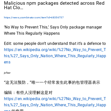
Malicious npm packages detected across Red
Hat Clo…
https://news.ycombinator.com/item?id=48356757
‘No Way to Prevent This,’ Says Only package manager
Where This Regularly Happens
Edit: some people don’t understand that it’s a defence to
https://en.wikipedia.org/wiki/%27No_Way_to_Prevent_T
his,%27_Says_Only_Nation_Where_This_Regularly_Happ
ens
jofzar
“这无法预防，”唯一一个经常发生此事的包管理器表示
编辑：有些人没理解这是对
https://en.wikipedia.org/wiki/%27No_Way_to_Prevent_T
his,%27_Says_Only_Nation_Where_This_Regularly_Happ