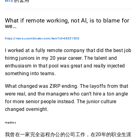
ens
的套用
What if remote working, not AI, is to blame for
we…
https://news.ycombinator.com/item?id=48351508
I worked at a fully remote company that did the best job
hiring juniors in my 20 year career. The talent and
enthusiasm in that pool was great and really injected
something into teams.
What changed was ZIRP ending. The layoffs from that
were real, and the managers who can’t hire a ton angle
for more senior people instead. The junior culture
changed overnight.
madrox
我曾在一家完全远程办公的公司工作，在20年的职业生涯