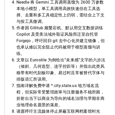
Needle 将 Gemini 工具调用蒸馏为 2600 万参数
本地小模型，单工具调用高效快速但在工具选
择、去重和多工具稳定性上仍弱，需结合上下文
与按工具微调。
作者因 GitHub 频繁宕机、默认用交互数据训练
Copilot 及受美法域外取证风险而迁至自托管
Forgejo，呼吁回归 git 去中心化并建立镜像，但
也承认难以完全阻止代码被用于模型蒸馏与训
练。
文章以 Eurostile 为例给出“未来感”文字的六步法
（倾斜、几何造型、连字控距等）并指出此类风
格带有时代刻板印象、易过时且常被替代字体与
排版语汇所误用。
指南详解免费申请 *.city.state.us 地方域名流
程，但实际常受繁琐政审与注册服务不稳所困，
折射出当下以商业为导向的域名治理与早期非商
业地理命名愿景的落差。
请愿呼吁主流媒体停止屏蔽互联网档案馆时光