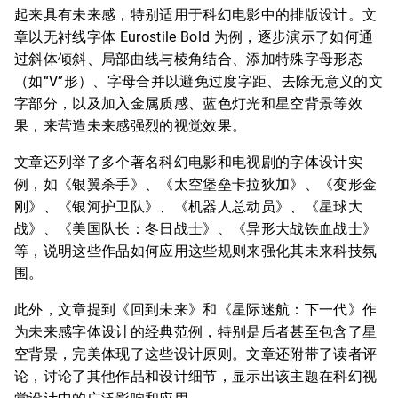
起来具有未来感，特别适用于科幻电影中的排版设计。文
章以无衬线字体 Eurostile Bold 为例，逐步演示了如何通
过斜体倾斜、局部曲线与棱角结合、添加特殊字母形态
（如“V”形）、字母合并以避免过度字距、去除无意义的文
字部分，以及加入金属质感、蓝色灯光和星空背景等效
果，来营造未来感强烈的视觉效果。
文章还列举了多个著名科幻电影和电视剧的字体设计实
例，如《银翼杀手》、《太空堡垒卡拉狄加》、《变形金
刚》、《银河护卫队》、《机器人总动员》、《星球大
战》、《美国队长：冬日战士》、《异形大战铁血战士》
等，说明这些作品如何应用这些规则来强化其未来科技氛
围。
此外，文章提到《回到未来》和《星际迷航：下一代》作
为未来感字体设计的经典范例，特别是后者甚至包含了星
空背景，完美体现了这些设计原则。文章还附带了读者评
论，讨论了其他作品和设计细节，显示出该主题在科幻视