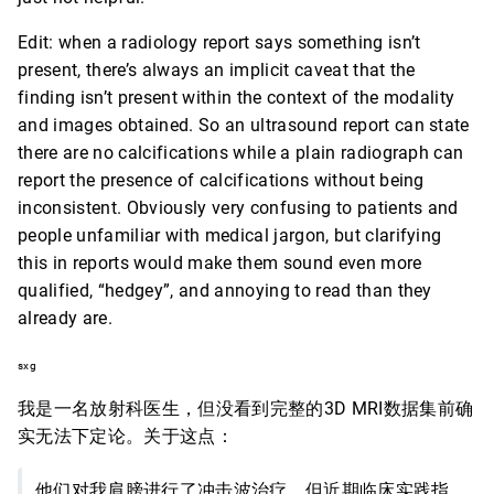
Edit: when a radiology report says something isn’t
present, there’s always an implicit caveat that the
finding isn’t present within the context of the modality
and images obtained. So an ultrasound report can state
there are no calcifications while a plain radiograph can
report the presence of calcifications without being
inconsistent. Obviously very confusing to patients and
people unfamiliar with medical jargon, but clarifying
this in reports would make them sound even more
qualified, “hedgey”, and annoying to read than they
already are.
sxg
我是一名放射科医生，但没看到完整的3D MRI数据集前确
实无法下定论。关于这点：
他们对我肩膀进行了冲击波治疗，但近期临床实践指