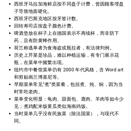
西班牙马拉加海鲜店按不同盘子计费，曾因顾客埋盘
子导致地面硬化。
西班牙巴斯克地区按牙签计数。
回转寿司店按盘子颜色计费。
啤酒垫放在杯子上在德国表示不再续杯，而非防下
药，且有防黄蜂作用。
荷兰称逃单者为食海盗或瓶拉者，有法律判例。
历史上芹菜是珍品，难以种植运输，有专门展示花
瓶，在菜单中频繁出现。
纽约市中餐馆菜单仍有 2000 年代风格，含 Word art
和剪贴画兰博基尼等。
早期菜单常见“煮”类菜肴，包括煮、炖、焖，因为当
时常吃老肉。
菜单变化明显：龟肉、甜面包、鹿肉、羊肉等如今少
见；煮鸡配米饭黄瓜类似海南鸡饭。
当时菜单几乎没有民族菜（除法国菜），与现代不
同。