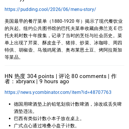
https://pudding.cool/2026/06/menu-story/
美国最早的餐厅菜单（1880-1920 年）揭示了现代餐饮业
的兴起。纽约公共图书馆的巴托夫菜单收藏由弗兰克·E·巴
托夫耗时数十年搜集，记录了当时的烹饪与社会历史。菜
单上出现了芹菜、酥皮盒子、猪排、炒菜、冰咖啡、周四
特供、胡椒壶、马颈鸡尾酒、奥布莱恩土豆、烤阿拉斯加
等菜品。
HN 热度 304 points | 评论 80 comments | 作
者：xbryanx | 9 hours ago
https://news.ycombinator.com/item?id=48707763
德国用啤酒垫上的铅笔划痕计数啤酒，涂改或丢失啤
酒垫违法。
巴西有类似计数小本子放在桌上。
广式点心通过堆叠小盘子计数。