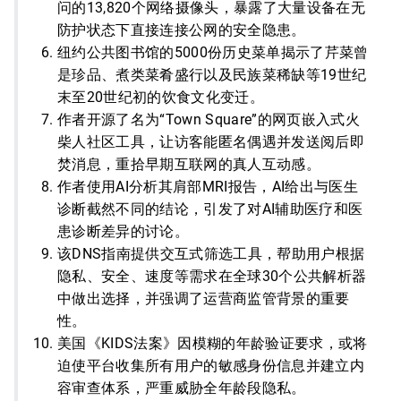
问的13,820个网络摄像头，暴露了大量设备在无
防护状态下直接连接公网的安全隐患。
纽约公共图书馆的5000份历史菜单揭示了芹菜曾
是珍品、煮类菜肴盛行以及民族菜稀缺等19世纪
末至20世纪初的饮食文化变迁。
作者开源了名为“Town Square”的网页嵌入式火
柴人社区工具，让访客能匿名偶遇并发送阅后即
焚消息，重拾早期互联网的真人互动感。
作者使用AI分析其肩部MRI报告，AI给出与医生
诊断截然不同的结论，引发了对AI辅助医疗和医
患诊断差异的讨论。
该DNS指南提供交互式筛选工具，帮助用户根据
隐私、安全、速度等需求在全球30个公共解析器
中做出选择，并强调了运营商监管背景的重要
性。
美国《KIDS法案》因模糊的年龄验证要求，或将
迫使平台收集所有用户的敏感身份信息并建立内
容审查体系，严重威胁全年龄段隐私。