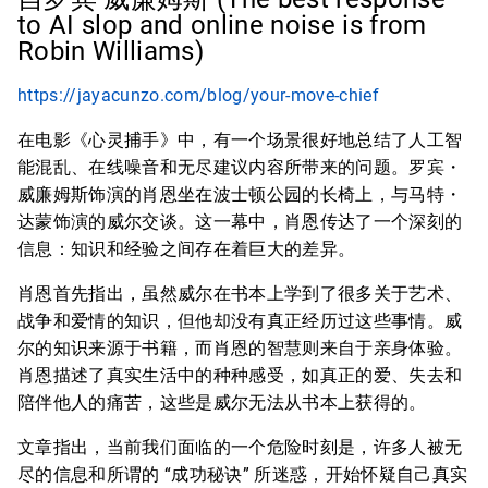
to AI slop and online noise is from
Robin Williams)
https://jayacunzo.com/blog/your-move-chief
在电影《心灵捕手》中，有一个场景很好地总结了人工智
能混乱、在线噪音和无尽建议内容所带来的问题。罗宾・
威廉姆斯饰演的肖恩坐在波士顿公园的长椅上，与马特・
达蒙饰演的威尔交谈。这一幕中，肖恩传达了一个深刻的
信息：知识和经验之间存在着巨大的差异。
肖恩首先指出，虽然威尔在书本上学到了很多关于艺术、
战争和爱情的知识，但他却没有真正经历过这些事情。威
尔的知识来源于书籍，而肖恩的智慧则来自于亲身体验。
肖恩描述了真实生活中的种种感受，如真正的爱、失去和
陪伴他人的痛苦，这些是威尔无法从书本上获得的。
文章指出，当前我们面临的一个危险时刻是，许多人被无
尽的信息和所谓的 “成功秘诀” 所迷惑，开始怀疑自己真实