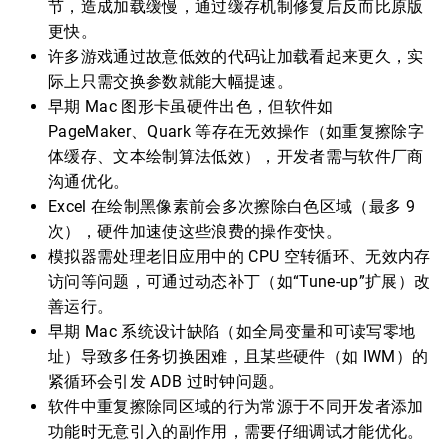
节，造成加载缓慢，通过缓存机制修复后反而比原版
更快。
许多游戏通过故意低效的代码让加载看起来更久，实
际上只需交换参数就能大幅提速。
早期 Mac 图形卡虽硬件出色，但软件如
PageMaker、Quark 等存在无效操作（如重复擦除字
体缓存、文本绘制算法低效），开发者需与软件厂商
沟通优化。
Excel 在绘制黑像素前会多次擦除白色区域（最多 9
次），硬件加速使这些浪费的操作变快。
模拟器需处理老旧应用中的 CPU 空转循环、无效内存
访问等问题，可通过动态补丁（如“Tune-up”扩展）改
善运行。
早期 Mac 系统设计缺陷（如全局变量和可读写零地
址）导致多任务切换困难，且某些硬件（如 IWM）的
紧循环会引发 ADB 过时钟问题。
软件中重复擦除同区域的行为常源于不同开发者添加
功能时无意引入的副作用，需要仔细调试才能优化。