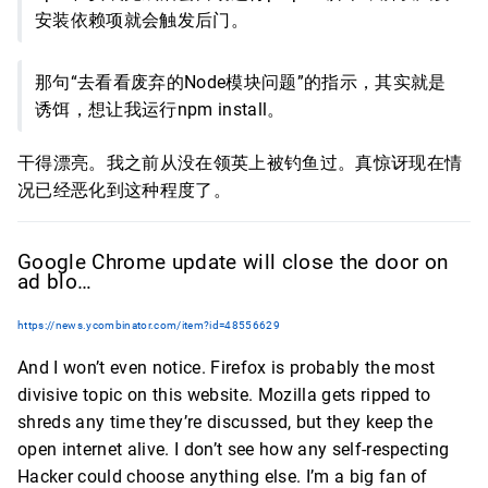
安装依赖项就会触发后门。
那句“去看看废弃的Node模块问题”的指示，其实就是
诱饵，想让我运行npm install。
干得漂亮。我之前从没在领英上被钓鱼过。真惊讶现在情
况已经恶化到这种程度了。
Google Chrome update will close the door on
ad blo…
https://news.ycombinator.com/item?id=48556629
And I won’t even notice. Firefox is probably the most
divisive topic on this website. Mozilla gets ripped to
shreds any time they’re discussed, but they keep the
open internet alive. I don’t see how any self-respecting
Hacker could choose anything else. I’m a big fan of