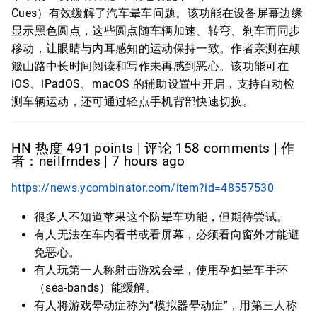
Cues）有效缓解了汽车晕车问题。该功能在设备屏幕边缘
显示黑色圆点，这些圆点随车辆加速、转弯、刹车而同步
移动，让眼睛与内耳感知的运动保持一致。作者亲测在颠
簸山路中长时间阅读和写作未再感到恶心。该功能可在
iOS、iPadOS、macOS 的辅助设置中开启，支持自动检
测车辆运动，还可通过轻点手机背部快速切换。
HN 热度 491 points | 评论 158 comments | 作
者：neilfrndes | 7 hours ago
https://news.ycombinator.com/item?id=48557530
很多人不知道苹果这个防晕车功能，但期待尝试。
有人无法在车内看书或看屏幕，必须看向窗外才能避
免恶心。
有人玩第一人称射击游戏会晕，使用孕妇晕车手环
（sea-bands）能缓解。
有人将游戏晕动症称为“模拟器晕动症”，用第三人称