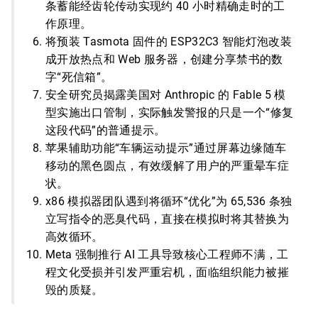
条蓄能经齿轮传动实现约 40 小时精确走时的工
作原理。
将预装 Tasmota 固件的 ESP32C3 智能灯泡改装
成开放热点和 Web 服务器，创建分享禁书的数
字“死信箱”。
安全研究员揭露美国对 Anthropic 的 Fable 5 模
型实施出口管制，实际触发警报的只是一个“修复
这段代码”的普通提示。
苹果辅助功能“车辆运动提示”通过屏幕边缘随车
移动的黑色圆点，有效缓解了用户的严重晕车症
状。
x86 模拟器团队遇到将循环“优化”为 65,536 条独
立写指令的恶臭代码，直接在模拟时将其替换为
高效循环。
Meta 强制推行 AI 工具导致核心工程师不满，工
程文化受损并引发严重宕机，面临组织能力被摧
毁的质疑。