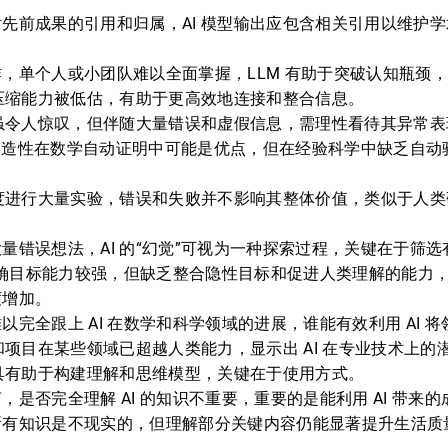
先前成果的引用和归属，AI 模型输出应包含相关引用以维护
，单个人或小团队难以全面掌握，LLM 有助于突破认知瓶颈
识压缩能力被低估，有助于更高效地连接和整合信息。
果虽令人惊叹，但伴随大量错误和虚假信息，需理性看待其异常表
”或创造性在数学自动证明中可能是优点，但在经验科学中缺乏自
速度进行大量实验，错误和失败并不影响其整体价值，类似于人
量错误想法，AI 的“幻觉”可视为一种探索过程，关键在于筛
决明确目标能力较强，但缺乏整合隐性目标和促进人类理解的能力，
度增加。
以完全跟上 AI 在数学和科学领域的进展，谁能有效利用 AI 将
具和项目在某些领域已超越人类能力，显示出 AI 在专业技术上的
工具有助于构建理解和思维模型，关键在于使用方式。
，是否完全理解 AI 的知识不重要，重要的是能利用 AI 带来
所有知识是不现实的，但理解部分关键内容仍能显著提升生活质