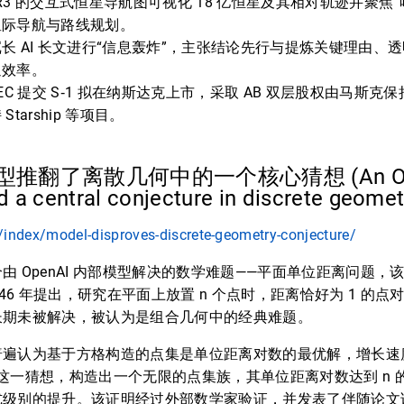
 DR3 的交互式恒星导航图可视化 18 亿恒星及其相对轨迹并聚焦
星际导航与路线规划。
长 AI 长文进行“信息轰炸”，主张结论先行与提炼关键理由、透明
通效率。
向 SEC 提交 S‑1 拟在纳斯达克上市，采取 AB 双层股权由马斯
tarship 等项目。
I 模型推翻了离散几何中的一个核心猜想 (An Ope
d a central conjecture in discrete geome
/index/model-disproves-discrete-geometry-conjecture/
由 OpenAI 内部模型解决的数学难题——平面单位距离问题，
946 年提出，研究在平面上放置 n 个点时，距离恰好为 1 的
长期未被解决，被认为是组合几何中的经典难题。
普遍认为基于方格构造的点集是单位距离对数的最优解，增长速
翻了这一猜想，构造出一个无限的点集族，其单位距离对数达到 n 的 
式级别的提升。该证明经过外部数学家验证，并发表了伴随论文