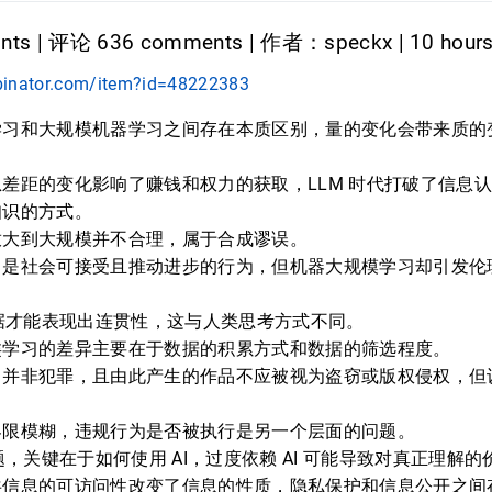
nts | 评论 636 comments | 作者：speckx | 10 hour
binator.com/item?id=48222383
学习和大规模机器学习之间存在本质区别，量的变化会带来质的
差距的变化影响了赚钱和权力的获取，LLM 时代打破了信息
知识的方式。
放大到大规模并不合理，属于合成谬误。
习是社会可接受且推动进步的行为，但机器大规模学习却引发伦
数据才能表现出连贯性，这与人类思考方式不同。
类学习的差异主要在于数据的积累方式和数据的筛选程度。
习并非犯罪，且由此产生的作品不应被视为盗窃或版权侵权，但
。
界限模糊，违规行为是否被执行是另一个层面的问题。
问题，关键在于如何使用 AI，过度依赖 AI 可能导致对真正理解
共信息的可访问性改变了信息的性质，隐私保护和信息公开之间