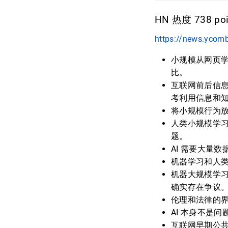
HN 热度 738 poi
https://news.ycom
小规模从网页
比。
互联网前后信息
考利用信息和
将小规模行为
人类小规模学
题。
AI 需要大量
机器学习和人
机器大规模学
确实存在争议
伦理和法律的
AI 本身不是
互联网早期公