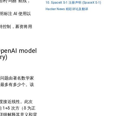
“哈利·玛丽”航线，
10. SpaceX S-1 注册声明 (SpaceX S-1)
Hacker News 精彩评论及翻译
标注 AI 使用以
克保持控制，募资将用
nAI model
try)
该问题由著名数学家
点对最多有多少个。该
度接近线性。此次
1+δ 次方（δ 为正
详细解释其意义和背