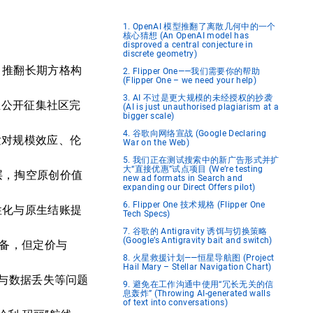
1. OpenAI 模型推翻了离散几何中的一个
核心猜想 (An OpenAI model has
disproved a central conjecture in
discrete geometry)
集、推翻长期方格构
2. Flipper One——我们需要你的帮助
(Flipper One – we need your help)
3. AI 不过是更大规模的未经授权的抄袭
，正公开征集社区完
(AI is just unauthorised plagiarism at a
bigger scale)
4. 谷歌向网络宣战 (Google Declaring
发对规模效应、伦
War on the Web)
5. 我们正在测试搜索中的新广告形式并扩
大“直接优惠”试点项目 (We’re testing
层，掏空原创价值
new ad formats in Search and
expanding our Direct Offers pilot)
6. Flipper One 技术规格 (Flipper One
个性化与原生结账提
Tech Specs)
7. 谷歌的 Antigravity 诱饵与切换策略
(Google’s Antigravity bait and switch)
x 设备，但定价与
8. 火星救援计划——恒星导航图 (Project
Hail Mary – Stellar Navigation Chart)
兼容与数据丢失等问题
9. 避免在工作沟通中使用“冗长无关的信
息轰炸” (Throwing AI-generated walls
of text into conversations)