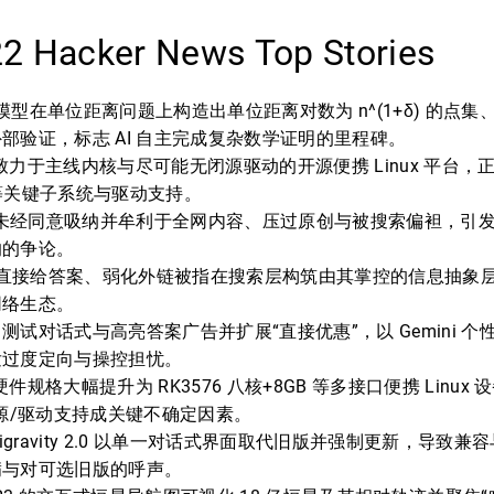
22 Hacker News Top Stories
内部模型在单位距离问题上构造出单位距离对数为 n^(1+δ) 的点
部验证，标志 AI 自主完成复杂数学证明的里程碑。
 One 致力于主线内核与尽可能无闭源驱动的开源便携 Linux 平台
6 等关键子系统与驱动支持。
I 未经同意吸纳并牟利于全网内容、压过原创与被搜索偏袒，引
响的争论。
M 直接给答案、弱化外链被指在搜索层构筑由其掌控的信息抽象
网络生态。
测试对话式与高亮答案广告并扩展“直接优惠”，以 Gemini 
发过度定向与操控担忧。
One 硬件规格大幅提升为 RK3576 八核+8GB 等多接口便携 Linu
p 开源/驱动支持成关键不确定因素。
tigravity 2.0 以单一对话式界面取代旧版并强制更新，导致
满与对可选旧版的呼声。