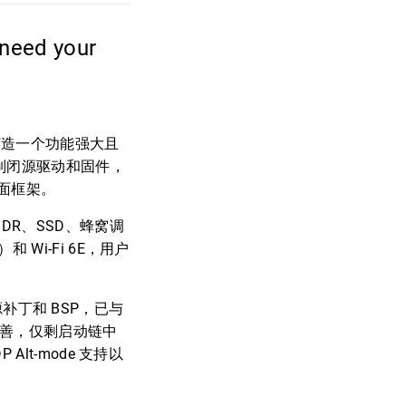
eed your
，旨在打造一个功能强大且
进制闭源驱动和固件，
面框架。
接 SDR、SSD、蜂窝调
Wi-Fi 6E，用户
源补丁和 BSP，已与
较为完善，仅剩启动链中
lt-mode 支持以