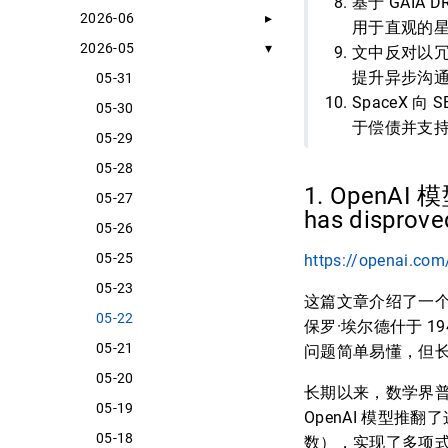
基于 GAIA
2026-06
用于直观的
2026-05
文中反对以冗
提升异步沟
05-31
SpaceX 
05-30
于偿债并支持 S
05-29
05-28
1. OpenA
05-27
has disprove
05-26
05-25
https://openai.com
05-23
这篇文章介绍了一个
05-22
保罗·埃尔德什于 1
05-21
问题简单易懂，但
05-20
长期以来，数学界
05-19
OpenAI 模型推
05-18
数），实现了多项