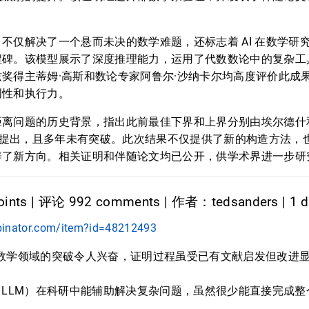
不仅解决了一个悬而未决的数学难题，还标志着 AI 在数学研
程碑。该模型展示了深度推理能力，运用了代数数论中的复杂工
奖得主蒂姆·高斯和数论专家阿鲁尔·沙纳卡尔均高度评价此成果，
创性和执行力。
离问题的历史背景，指出此前最佳下界和上界分别由埃尔德什和
年代提出，且多年未有突破。此次结果不仅提供了新的构造方法，
辟了新方向。相关证明和伴随论文均已公开，供学术界进一步研
ints | 评论 992 comments | 作者：tedsanders | 1 
binator.com/item?id=48212493
型在数学领域的突破令人兴奋，证明过程虽受已有文献启发但改进
。
LLM）在科研中能辅助解决复杂问题，虽然很少能直接完成整
。