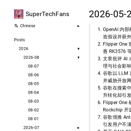
2026-05-
SuperTechFans
Chinese
OpenAI 
造假设并获外
Posts
Flipper
2026
善 RK357
2026-08
文章批评 A
理与社会影
08-07
谷歌以 LL
08-06
并威胁开放
08-05
谷歌在搜索中
08-04
升转化却引
08-03
Flipper 
Rockchi
08-02
谷歌强推 An
08-01
引发用户不
2026-07