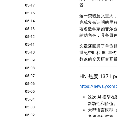
景。
05-17
05-15
这一突破意义重大，
05-14
完成复杂证明的里
著名数学家如菲尔兹
05-13
辅助角色，具备原
05-12
05-11
文章还回顾了单位距
05-10
世纪中叶和 80 
数论的交叉研究开
05-09
05-08
05-07
HN 热度 1371 po
05-06
https://news.ycom
05-05
这次 AI 模
05-04
新颖性和价值
05-03
大型语言模型（
05-02
考和迭代过程