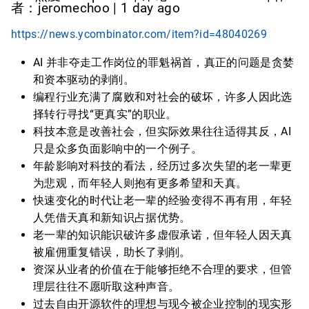
者：jeromechoo | 1 day ago
https://news.ycombinator.com/item?id=48040269
AI 并非夺走工作岗位的罪魁祸首，真正的问题是贪婪
和资本驱动的剥削。
编程行业充满了腐败和对社会的破坏，许多人因此选
择转行寻找“更真实”的职业。
科技本意是改善社会，但实际效果往往适得其反，AI
只是众多负面影响中的一个例子。
年龄影响对科技的看法，经历过多次失望的老一辈更
为悲观，而年轻人则抱有更多希望和天真。
快速变化的时代让老一辈的经验变得不再有用，年轻
人凭借天真和新知识占据优势。
老一辈的知识能识破许多虚假承诺，但年轻人因天真
被雇佣重复错误，助长了剥削。
资深从业者的价值在于能够拒绝不合理的要求，但管
理层往往不愿听取这种声音。
过去自由开源软件的理想与现今被企业控制的现实形