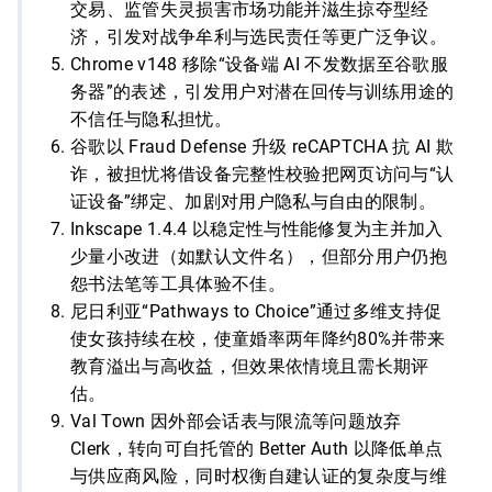
交易、监管失灵损害市场功能并滋生掠夺型经
济，引发对战争牟利与选民责任等更广泛争议。
Chrome v148 移除“设备端 AI 不发数据至谷歌服
务器”的表述，引发用户对潜在回传与训练用途的
不信任与隐私担忧。
谷歌以 Fraud Defense 升级 reCAPTCHA 抗 AI 欺
诈，被担忧将借设备完整性校验把网页访问与“认
证设备”绑定、加剧对用户隐私与自由的限制。
Inkscape 1.4.4 以稳定性与性能修复为主并加入
少量小改进（如默认文件名），但部分用户仍抱
怨书法笔等工具体验不佳。
尼日利亚“Pathways to Choice”通过多维支持促
使女孩持续在校，使童婚率两年降约80%并带来
教育溢出与高收益，但效果依情境且需长期评
估。
Val Town 因外部会话表与限流等问题放弃
Clerk，转向可自托管的 Better Auth 以降低单点
与供应商风险，同时权衡自建认证的复杂度与维