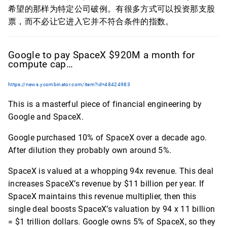
希望的那样为特定公司破例。有很多方式可以投资那支股
票，而不必让它进入它并不符合条件的指数。
Google to pay SpaceX $920M a month for
compute cap…
https://news.ycombinator.com/item?id=48424983
This is a masterful piece of financial engineering by
Google and SpaceX.
Google purchased 10% of SpaceX over a decade ago.
After dilution they probably own around 5%.
SpaceX is valued at a whopping 94x revenue. This deal
increases SpaceX’s revenue by $11 billion per year. If
SpaceX maintains this revenue multiplier, then this
single deal boosts SpaceX’s valuation by 94 x 11 billion
= $1 trillion dollars. Google owns 5% of SpaceX, so they