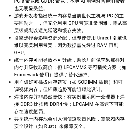
PCIe 带宽或 GDDR 带宽，本地 AI 用例对普通消费者
也无明显受益。
游戏开发者指出统一内存是当前世代主机与 PC 的主
要区别之一，但充分利用 GPU 带宽非常困难，需从高
层级规划以避免延迟和缓存失效。
引擎选择会影响资源分配，但即使使用 Unreal 引擎也
难以完美利用带宽，因为数据需先经过 RAM 再到
GPU。
统一内存可能导致不可升级，助长厂商像苹果那样对
内存升级收取高价；但 LPCAMM2 等可插拔方案（如
Framework 使用）提供了替代选择。
用户偏好可插拔内存选项（如 SODIMM 插槽）和可
调视频内存，但轻薄趋势可能阻碍此设计。
焊接内存并非必然更快：有实例显示同一处理器下焊
接 DDR3 比插槽 DDR4 慢；LPCAMM 在高速下可能
存在速度惩罚。
共享统一内存池会引入侧信道攻击风险，需依赖内存
安全设计（如 Rust）来保障安全。