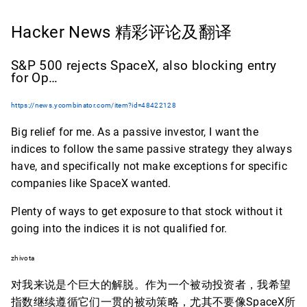
Hacker News 精彩评论及翻译
S&P 500 rejects SpaceX, also blocking entry
for Op…
https://news.ycombinator.com/item?id=48422128
Big relief for me. As a passive investor, I want the
indices to follow the same passive strategy they always
have, and specifically not make exceptions for specific
companies like SpaceX wanted.
Plenty of ways to get exposure to that stock without it
going into the indices it is not qualified for.
zhivota
对我来说是个巨大的解脱。作为一个被动投资者，我希望
指数继续遵循它们一贯的被动策略，尤其不要像SpaceX所