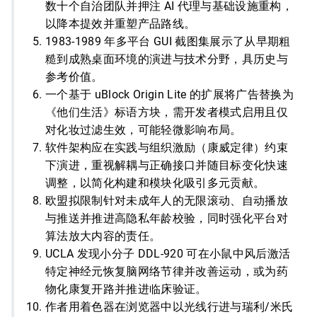
数十个自治团队并押注 AI 代理与基础设施重构，
以降本提效并重塑产品路线。
1983-1989 年多平台 GUI 截图集展示了从早期粗
糙到成熟桌面环境的演进与技术分野，具历史与
参考价值。
一个基于 uBlock Origin Lite 的扩展将广告替换为
《他们生活》标语方块，需开发者模式启用且仅
对化妆过滤生效，可能轻微影响布局。
软件架构应在实践与组织激励（康威定律）约束
下演进，重视解耦与正确接口并随目标变化快速
调整，以简化构建和模块化吸引多元贡献。
欧盟拟限制针对未成年人的无限滚动、自动播放
与推送并推进高隐私年龄校验，同时强化平台对
算法放大内容的责任。
UCLA 发现小分子 DDL-920 可在小鼠中风后激活
特定神经元恢复脑网络节律并改善运动，或为药
物化康复开路并推进临床验证。
作者用着色器在浏览器中以光线行进与瑞利/米氏