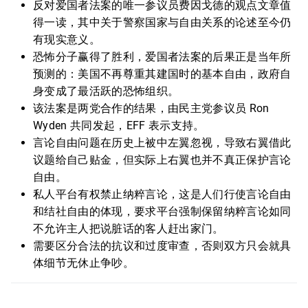
反对爱国者法案的唯一参议员费因戈德的观点文章值
得一读，其中关于警察国家与自由关系的论述至今仍
有现实意义。
恐怖分子赢得了胜利，爱国者法案的后果正是当年所
预测的：美国不再尊重其建国时的基本自由，政府自
身变成了最活跃的恐怖组织。
该法案是两党合作的结果，由民主党参议员 Ron
Wyden 共同发起，EFF 表示支持。
言论自由问题在历史上被中左翼忽视，导致右翼借此
议题给自己贴金，但实际上右翼也并不真正保护言论
自由。
私人平台有权禁止纳粹言论，这是人们行使言论自由
和结社自由的体现，要求平台强制保留纳粹言论如同
不允许主人把说脏话的客人赶出家门。
需要区分合法的抗议和过度审查，否则双方只会就具
体细节无休止争吵。