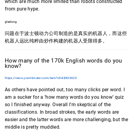
which are much more limited than robots constructed
from pure hype.
glaslong
问题在于波士顿动力公司制造的是真实的机器人，而这些
机器人远比纯粹由炒作构建的机器人受限得多。
How many of the 170k English words do you
know?
https://news.ycombinator.com/item?id=48603620
As others have pointed out, too many clicks per word. I
am a sucker for a ‘how many words do you know’ quiz
so I finished anyway. Overall I’m skeptical of the
classifications. In broad strokes, the early words are
easier and the latter words are more challenging, but the
middle is pretty muddied.