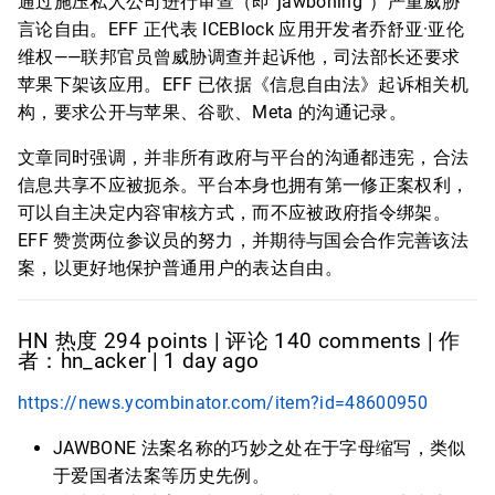
通过施压私人公司进行审查（即“jawboning”）严重威胁
言论自由。EFF 正代表 ICEBlock 应用开发者乔舒亚·亚伦
维权——联邦官员曾威胁调查并起诉他，司法部长还要求
苹果下架该应用。EFF 已依据《信息自由法》起诉相关机
构，要求公开与苹果、谷歌、Meta 的沟通记录。
文章同时强调，并非所有政府与平台的沟通都违宪，合法
信息共享不应被扼杀。平台本身也拥有第一修正案权利，
可以自主决定内容审核方式，而不应被政府指令绑架。
EFF 赞赏两位参议员的努力，并期待与国会合作完善该法
案，以更好地保护普通用户的表达自由。
HN 热度 294 points | 评论 140 comments | 作
者：hn_acker | 1 day ago
https://news.ycombinator.com/item?id=48600950
JAWBONE 法案名称的巧妙之处在于字母缩写，类似
于爱国者法案等历史先例。