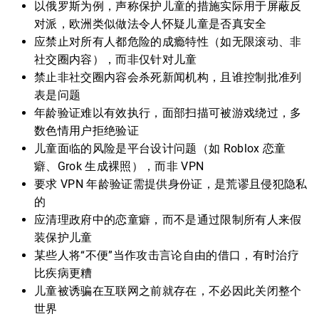
以俄罗斯为例，声称保护儿童的措施实际用于屏蔽反
对派，欧洲类似做法令人怀疑儿童是否真安全
应禁止对所有人都危险的成瘾特性（如无限滚动、非
社交圈内容），而非仅针对儿童
禁止非社交圈内容会杀死新闻机构，且谁控制批准列
表是问题
年龄验证难以有效执行，面部扫描可被游戏绕过，多
数色情用户拒绝验证
儿童面临的风险是平台设计问题（如 Roblox 恋童
癖、Grok 生成裸照），而非 VPN
要求 VPN 年龄验证需提供身份证，是荒谬且侵犯隐私
的
应清理政府中的恋童癖，而不是通过限制所有人来假
装保护儿童
某些人将“不便”当作攻击言论自由的借口，有时治疗
比疾病更糟
儿童被诱骗在互联网之前就存在，不必因此关闭整个
世界