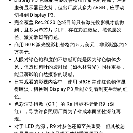
Display P3 色域能明显改善橙/红/紫色的还原，许多
廉价显示器已支持，但出厂默认多为 sRGB，应手动
切换到 Display P3。
完全覆盖 Rec.2020 色域目前只有激光投影机才能做
到，且多为单芯片 DLP，存在彩虹效应、黑色层次
差、激光散斑等问题。
商用 RGB 激光投影机价格约 5 万美元，非影院版约 2
万美元。
人眼对绿色饱和度的不敏感可能是因为绿色物体少
见，但透过树叶的透射绿（如枫林背光）同样重要，
能显著影响自然摄影的观感。
日常观看的影视内容中，使用 sRGB 常使红色物体显
得暗淡，切换到 Display P3 后能立刻看到更生动的红
色。
色彩渲染指数（CRI）的 Ra 指标不衡量 R9（深
红），导致许多照明厂商为节省成本而牺牲深红再
现。
对于 LED 光源，R9 对肤色还原至关重要，但其被忽