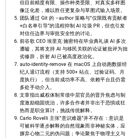
但目前精度有限、操作种类受限、对真实多样图
像泛化差，难以胜任更复杂与草图式输入场景。
团队通过 Git 的 –author 策略与“仅限既有贡献者
+白名单引导”的流程抑制 AI 垃圾 PR，但也引发
对信任边界与审批安全性的讨论。
前谷歌 CEO 埃里克·施密特在毕业典礼谈 AI 多次
遭嘘，其将支持 AI 与移民关联的论证被批评为拙
劣修辞，折射 AI 已被高度政治化。
auto-identity-remove 在 macOS 上自动跑数据经
纪人退订流程（支持 500+ 站点、过验证码、月
度执行），但当前成功率不高、依赖平台且仍需
多处手动介入。
文章指出威权体制常借中层官员的晋升焦虑与制
度激励稳固统治，许多合作者并非出于恐惧或狂
热而是职业算计，挑战传统解释。
Carlo Rovelli 主张“意识难题”并不存在：意识是
可被科学逐步解释的自然现象而非神秘实体，应
摒弃心物二元的伪问题；争论聚焦于物理主义与