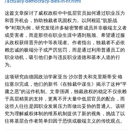
/actually-democracy-dies-in-hr.html
这篇文章探讨了威权政权中中低层官员如何通过职业压力
和晋升机会，协助独裁者巩固权力。以阿根廷“肮脏战
争”时期为例，研究发现许多秘密警察成员并非极端主义者
或受害者，而是那些在职业生涯中遇到瓶颈、希望通过服
从政权获得晋升的中等表现者。作者指出，独裁者不必依
赖忠诚的极端分子或严厉惩罚，而是通过利用普通员工的
职业动机，吸引他们参与违反职业道德和基本人道的行
为。
这项研究由德国政治学家亚当·沙尔普夫和克里斯蒂安·格
拉塞尔完成，他们的新书《在独裁中谋生》揭示了这种“平
庸之恶”的运作机制。文章强调，独裁政权的稳定不仅依赖
于高层精英的支持，更离不开大量中低层官员的配合，而
这些人往往是因职业发展压力而做出妥协的普通人。该研
究为理解威权体制的维系机制提供了新的视角，挑战了以
往将基层合作者简单归因于恐惧或极端主义的传统观点。