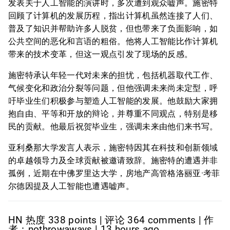
发表关于人工智能的演讲时，多次遭到观众嘘声。施密特
回顾了计算机的发展历程，指出计算机虽然连接了人们、
普及了知识并帮助许多人脱贫，但也带来了负面影响，如
公共空间的恶化和言语的粗俗。他将人工智能比作计算机
带来的技术变革，但这一观点引发了现场的反感。
施密特承认年轻一代对未来的担忧，包括机器取代工作、
气候变化和政治分裂等问题，但他强调未来尚未定型，呼
吁毕业生们积极参与塑造人工智能的发展。他鼓励大家拥
抱自由、平等和开放的辩论，并尊重不同观点，特别是移
民的贡献。他最后祝贺毕业生，强调未来由他们来书写。
亚利桑那大学发言人表示，施密特因其在科技和创新领域
的卓越领导力及全球贡献被邀请致辞。施密特的遭遇并非
孤例，近期在中佛罗里达大学，房地产高管格洛丽亚·考菲
尔德因提及人工智能也遭遇嘘声。
HN 热度 338 points | 评论 364 comments | 作
者：nothrowaways | 13 hours ago